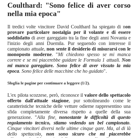
Coulthard: "Sono felice di aver corso
nella mia epoca"
Il tredici volte vincitore David Coulthard ha spiegato di n
on
provare particolare nostalgia per il volante e di essere
soddisfatto
di aver gareggiato tra la fine degli anni Novanta e
l'inizio degli anni Duemila. Pur seguendo con interesse il
campionato attuale,
non sente il desiderio di misurarsi con le
monoposto moderne
. "
Mi chiedono spesso se mi manca
correre e se mi piacerebbe guidare le Formula 1 attuali.
Non
mi manca gareggiare. Sono felice di aver vissuto la mia
epoca
. Sono felice delle macchine che ho guidato
".
Sfoglia le pagine per continuare a leggere (1/2).
L'ex pilota scozzese, però, riconosce il
valore dello spettacolo
offerto dall'attuale stagione
, pur sottolineando come le
caratteristiche tecniche delle vetture odierne rappresentino una
sfida completamente diversa rispetto a quelle della sua
generazione. "
Alla fine,
nonostante le difficoltà di questo
regolamento tecnico, stiamo vedendo un bel campionato
.
Cinque vincitori diversi nelle ultime cinque gare. Ma, al di là
dello spettacolo,
non sono sicuro che mi piacerebbe