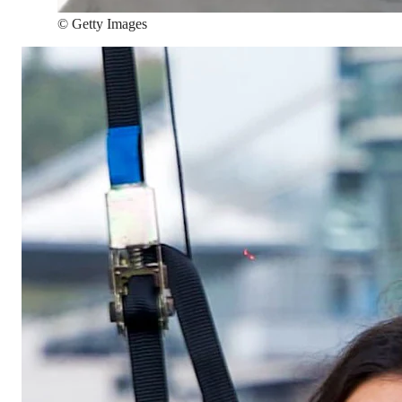
©
Getty Images