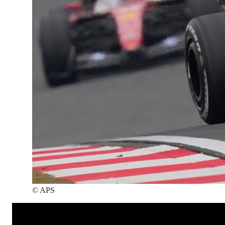
©
APS