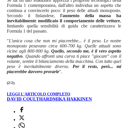
Se da un lato Hakkinen apprezza i progressi tecnologici della
Formula 1 contemporanea, dall'altro individua un aspetto che
continua a convincerlo poco: il peso delle attuali monoposto.
Secondo il finlandese,
l'aumento della massa ha
inevitabilmente modificato il comportamento delle vetture
,
limitando quella sensibilità di guida che caratterizzava le
Formula 1 del passato.
"
L'unica cosa che non mi piacerebbe... è il peso. Le nostre
monoposto pesavano circa 600-700 kg. Quelle attuali sono
vicine agli 800-900 kg.
Quello, secondo me, è il vero aspetto
negativo
. Quando affronti una curva ti piace "giocare" con il
volante, sentire il bilanciamento della macchina. Con tutto quel
peso è inevitabilmente diverso.
Per il resto, però... mi
piacerebbe davvero provarle
".
(2/2).
LEGGI L'ARTICOLO COMPLETO
DAVID COULTHARD
MIKA HAKKINEN