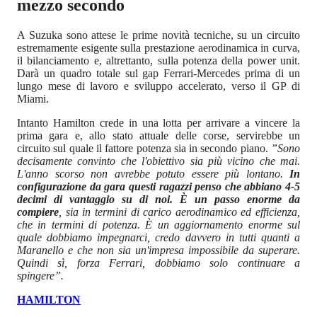
mezzo secondo
A Suzuka sono attese le prime novità tecniche, su un circuito
estremamente esigente sulla prestazione aerodinamica in curva,
il bilanciamento e, altrettanto, sulla potenza della power unit.
Darà un quadro totale sul gap Ferrari-Mercedes prima di un
lungo mese di lavoro e sviluppo accelerato, verso il GP di
Miami.
Intanto Hamilton crede in una lotta per arrivare a vincere la
prima gara e, allo stato attuale delle corse, servirebbe un
circuito sul quale il fattore potenza sia in secondo piano.
”Sono
decisamente convinto che l'obiettivo sia più vicino che mai.
L'anno scorso non avrebbe potuto essere più lontano.
In
configurazione da gara questi ragazzi penso che abbiano 4-5
decimi di vantaggio su di noi. È un passo enorme da
compiere
, sia in termini di carico aerodinamico ed efficienza,
che in termini di potenza. È un aggiornamento enorme sul
quale dobbiamo impegnarci, credo davvero in tutti quanti a
Maranello e che non sia un'impresa impossibile da superare.
Quindi sì, forza Ferrari, dobbiamo solo continuare a
spingere”.
HAMILTON