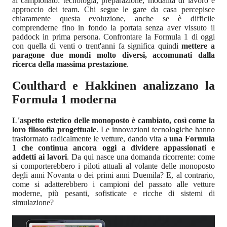
al campionato: tecnologia, preparazione, modalità di lavoro e
approccio dei team. Chi segue le gare da casa percepisce
chiaramente questa evoluzione, anche se è difficile
comprenderne fino in fondo la portata senza aver vissuto il
paddock in prima persona. Confrontare la Formula 1 di oggi
con quella di venti o trent'anni fa significa quindi
mettere a
paragone due mondi molto diversi, accomunati dalla
ricerca della massima prestazione
.
Coulthard e Hakkinen analizzano la
Formula 1 moderna
L'aspetto estetico delle monoposto è cambiato, così come la
loro filosofia progettuale
. Le innovazioni tecnologiche hanno
trasformato radicalmente le vetture, dando vita a
una Formula
1 che continua ancora oggi a dividere appassionati e
addetti ai lavori
. Da qui nasce una domanda ricorrente: come
si comporterebbero i piloti attuali al volante delle monoposto
degli anni Novanta o dei primi anni Duemila? E, al contrario,
come si adatterebbero i campioni del passato alle vetture
moderne, più pesanti, sofisticate e ricche di sistemi di
simulazione?