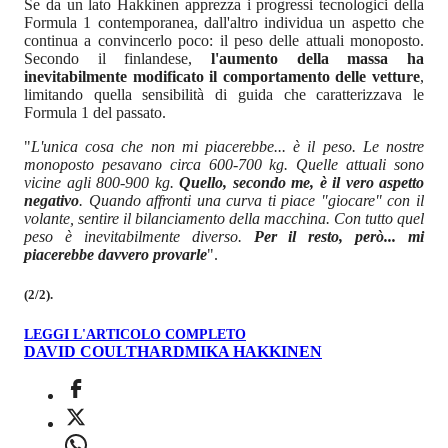
Se da un lato Hakkinen apprezza i progressi tecnologici della
Formula 1 contemporanea, dall'altro individua un aspetto che
continua a convincerlo poco: il peso delle attuali monoposto.
Secondo il finlandese,
l'aumento della massa ha
inevitabilmente modificato il comportamento delle vetture
,
limitando quella sensibilità di guida che caratterizzava le
Formula 1 del passato.
"
L'unica cosa che non mi piacerebbe... è il peso. Le nostre
monoposto pesavano circa 600-700 kg. Quelle attuali sono
vicine agli 800-900 kg.
Quello, secondo me, è il vero aspetto
negativo
. Quando affronti una curva ti piace "giocare" con il
volante, sentire il bilanciamento della macchina. Con tutto quel
peso è inevitabilmente diverso.
Per il resto, però... mi
piacerebbe davvero provarle
".
(2/2).
LEGGI L'ARTICOLO COMPLETO
DAVID COULTHARD
MIKA HAKKINEN