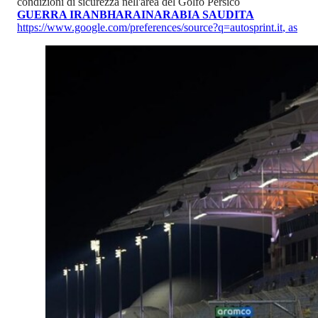
condizioni di sicurezza nell'area del Golfo Persico
GUERRA IRAN
BHARAIN
ARABIA SAUDITA
https://www.google.com/preferences/source?q=autosprint.it
,
as