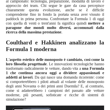
al campionato: tecnologia, preparazione, modalità di lavoro e
approccio dei team. Chi segue le gare da casa percepisce
chiaramente questa evoluzione, anche se è difficile
comprenderne fino in fondo la portata senza aver vissuto il
paddock in prima persona. Confrontare la Formula 1 di oggi
con quella di venti o trent'anni fa significa quindi
mettere a
paragone due mondi molto diversi, accomunati dalla
ricerca della massima prestazione
.
Coulthard e Hakkinen analizzano la
Formula 1 moderna
L'aspetto estetico delle monoposto è cambiato, così come la
loro filosofia progettuale
. Le innovazioni tecnologiche hanno
trasformato radicalmente le vetture, dando vita a
una Formula
1 che continua ancora oggi a dividere appassionati e
addetti ai lavori
. Da qui nasce una domanda ricorrente: come
si comporterebbero i piloti attuali al volante delle monoposto
degli anni Novanta o dei primi anni Duemila? E, al contrario,
come si adatterebbero i campioni del passato alle vetture
moderne, più pesanti, sofisticate e ricche di sistemi di
simulazione?