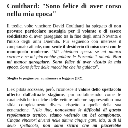
Coulthard: "Sono felice di aver corso
nella mia epoca"
Il tredici volte vincitore David Coulthard ha spiegato di n
on
provare particolare nostalgia per il volante e di essere
soddisfatto
di aver gareggiato tra la fine degli anni Novanta e
l'inizio degli anni Duemila. Pur seguendo con interesse il
campionato attuale,
non sente il desiderio di misurarsi con le
monoposto moderne
. "
Mi chiedono spesso se mi manca
correre e se mi piacerebbe guidare le Formula 1 attuali.
Non
mi manca gareggiare. Sono felice di aver vissuto la mia
epoca
. Sono felice delle macchine che ho guidato
".
Sfoglia le pagine per continuare a leggere (1/2).
L'ex pilota scozzese, però, riconosce il
valore dello spettacolo
offerto dall'attuale stagione
, pur sottolineando come le
caratteristiche tecniche delle vetture odierne rappresentino una
sfida completamente diversa rispetto a quelle della sua
generazione. "
Alla fine,
nonostante le difficoltà di questo
regolamento tecnico, stiamo vedendo un bel campionato
.
Cinque vincitori diversi nelle ultime cinque gare. Ma, al di là
dello spettacolo,
non sono sicuro che mi piacerebbe