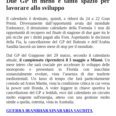
Due GP in meno e tanto spazio per
lavorare allo sviluppo
Il calendario è destinato, quindi, a ridursi da 24 a 22 Gran
Premi. Diversamente dall’opportunità avuta dal mondiale
Endurance, il densissimo calendario della Formula 1 non dà
opportunità di recupero nel finale di stagione di due gare tra le
più ricche per i diritti pagati alla Fom. Aspettando le decisioni
della Fia, la cancellazione del GP del Bahrain e dell’Arabia
Saudita lascerà un intero mese di stop per il mondiale.
Dal GP del Giappone del 29 marzo, secondo il calendario
attuale,
il campionato riprenderà il 3 maggio a Miami.
Un
mese intero che sarà cruciale per accelerare lo sviluppo delle
monoposto e presentarsi in Florida con macchine
sostanzialmente evolute, vista l’assenza di due trasferte
mediorientali. Un lasso di tempo che farà particolarmente
comodo ad Aston Martin, vista la condizione critica in cui versa
la power unit Honda. A voler leggere in chiave sportiva la
cancellazione del GP a Jeddah, esce dal calendario un circuito
molto esigente sull'energia, atteso con una gestione molto
simile a quella, estrema, vista in Australia.
GUERRA IRAN
BHARAIN
ARABIA SAUDITA