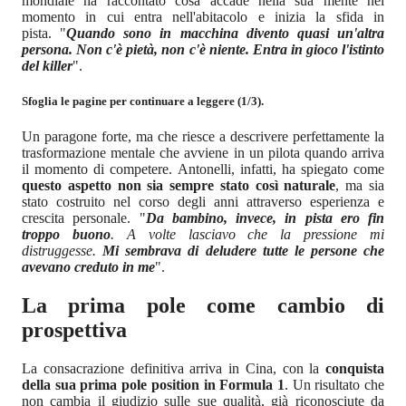
mondiale ha raccontato cosa accade nella sua mente nel
momento in cui entra nell'abitacolo e inizia la sfida in
pista. "
Quando sono in macchina divento quasi un'altra
persona. Non c'è pietà, non c'è niente. Entra in gioco l'istinto
del killer
".
Sfoglia le pagine per continuare a leggere (1/3).
Un paragone forte, ma che riesce a descrivere perfettamente la
trasformazione mentale che avviene in un pilota quando arriva
il momento di competere. Antonelli, infatti, ha spiegato come
questo aspetto non sia sempre stato così naturale
, ma sia
stato costruito nel corso degli anni attraverso esperienza e
crescita personale. "
Da bambino, invece, in pista ero fin
troppo buono
. A volte lasciavo che la pressione mi
distruggesse.
Mi sembrava di deludere tutte le persone che
avevano creduto in me
".
La prima pole come cambio di
prospettiva
La consacrazione definitiva arriva in Cina, con la
conquista
della sua prima pole position in Formula 1
. Un risultato che
non cambia il giudizio sulle sue qualità, già riconosciute da