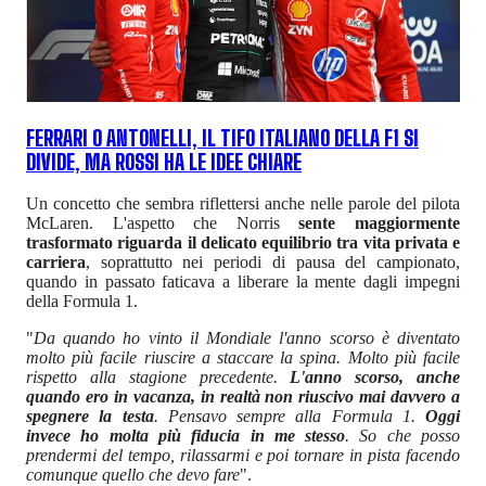
FERRARI O ANTONELLI, IL TIFO ITALIANO DELLA F1 SI
DIVIDE, MA ROSSI HA LE IDEE CHIARE
Un concetto che sembra riflettersi anche nelle parole del pilota
McLaren. L'aspetto che Norris
sente maggiormente
trasformato riguarda il delicato equilibrio tra vita privata e
carriera
, soprattutto nei periodi di pausa del campionato,
quando in passato faticava a liberare la mente dagli impegni
della Formula 1.
"
Da quando ho vinto il Mondiale l'anno scorso è diventato
molto più facile riuscire a staccare la spina. Molto più facile
rispetto alla stagione precedente.
L'anno scorso, anche
quando ero in vacanza, in realtà non riuscivo mai davvero a
spegnere la testa
. Pensavo sempre alla Formula 1.
Oggi
invece ho molta più fiducia in me stesso
. So che posso
prendermi del tempo, rilassarmi e poi tornare in pista facendo
comunque quello che devo fare
".