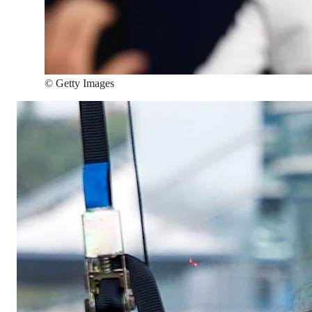
©
Getty Images