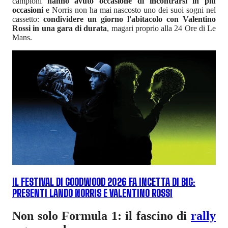
campioni
hanno avuto occasione di incontrarsi in più
occasioni
e Norris non ha mai nascosto uno dei suoi sogni nel
cassetto:
condividere un giorno l'abitacolo con Valentino
Rossi in una gara di durata
, magari proprio alla 24 Ore di Le
Mans.
IL FESTIVAL DI GOODWOOD 2026 FA INCETTA DI BIG:
PRESENTI LANDO NORRIS E VALENTINO ROSSI
Non solo Formula 1: il fascino di
rally