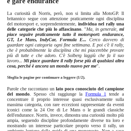
e gare endurance
La curiosità di Norris, però, non si limita alla MotoGP. Il
britannico segue con attenzione praticamente ogni disciplina
del motorsport e, sorprendentemente,
individua nel rally una
delle categorie che più lo affascinano
. "
Ma, in generale,
mi
piace seguire praticamente tutto il motorsport: endurance,
GT, Le Mans, IndyCar, Formula E...
Cerco davvero di
guardare ogni categoria ogni fine settimana. E poi c'è il rally,
che è probabilmente la disciplina che mi piacerebbe provare
più di tutte e che adoro. C'è Solberg laggiù che fa il suo
lavoro...
Mi piace guardare il rally forse più di qualsiasi altra
cosa, perché è ancora un mondo nuovo per me
".
Sfoglia le pagine per continuare a leggere (1/2).
Parole che raccontano un
lato poco conosciuto del campione
del mondo
. Spesso chi raggiunge la
Formula 1
tende a
concentrare il proprio interesse quasi esclusivamente sulla
massima categoria, con rare eccezioni rappresentate da eventi
iconici come la 24 Ore di Le Mans o le grandi classiche
dell'endurance. Norris, invece, dimostra una curiosità molto più
ampia, seguendo discipline profondamente diverse tra loro e
mostrando un interesse particolare proprio verso il rally, un
ambiente lontano dalla guida di una monoposto. Non a caso