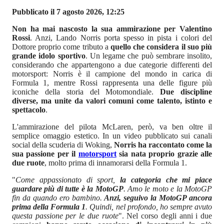
Pubblicato il 7 agosto 2026, 12:25
Non ha mai nascosto la sua ammirazione per Valentino
Rossi
. Anzi, Lando Norris porta spesso in pista i colori del
Dottore proprio come tributo a
quello che considera il suo più
grande idolo sportivo
. Un legame che può sembrare insolito,
considerando che appartengono a due categorie differenti del
motorsport: Norris è il campione del mondo in carica di
Formula 1, mentre Rossi rappresenta una delle figure più
iconiche della storia del Motomondiale.
Due discipline
diverse, ma unite da valori comuni come talento, istinto e
spettacolo
.
L'ammirazione del pilota McLaren, però, va ben oltre il
semplice omaggio estetico. In un video pubblicato sui canali
social della scuderia di Woking,
Norris ha raccontato come la
sua passione per il
motorsport
sia nata proprio grazie alle
due ruote
, molto prima di innamorarsi della Formula 1.
"
Come appassionato di sport,
la categoria che mi piace
guardare più di tutte è la MotoGP
. Amo le moto e la MotoGP
fin da quando ero bambino.
Anzi, seguivo la MotoGP ancora
prima della Formula 1
. Quindi, nel profondo, ho sempre avuto
questa passione per le due ruote
". Nel corso degli anni i due