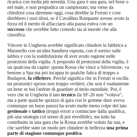
ricarica con molta più serenità. Una gara è una gara, nel bene o
nel male, e non pregiudica un campionato; ma viene da
chiedersi cosa diremmo oggi, cosa direbbe la Ferrari e cose
direbbero i suoi tifosi, se il Cavallino Rampante avesse avuto la
forza ed il merito di affacciarsi alla pausa estiva con un
successo
che avrebbe fatto comodo sia al morale che alla
classifica.
Vincere in Ungheria avrebbe significato chiudere la fabbrica a
Maranello con un'altra bandiera esposta, con il sorriso sulle
labbra e con la soddisfazione di aver avuto ragione nelle
proiezioni della vigilia. A proposito di proiezioni della vigilia, è
un qualcosa da capire: questa Rossa che vince a Silverstone, va
benone a Spa ma poi incappa in qualche fatica di troppo a
Budapest,
fa riflettere
. Perché significa che in Ferrari si oscilla
tra pronostici spesso non troppo veritieri, che non è esattamente
un bene se hai l'ardore di guardare al titolo mondiale. Poi, è
vero che in Ungheria il lato
tecnico
(la SF-26 non "volava",
ma a parte qualche sprazzo di gara con le gomme dure aveva
comunque un buon passo) ha avuto molte meno colpe del lato
gestionale
e
tattico
(troppi errori a cominciare dalla qualifica,
più una strategia col senno di poi rivedibile), ma tutto ha
contribuito in una gara che la Rossa avrebbe voluto far sua, e
che sarebbe stato un modo per chiudere in bellezza
una prima
parte di stagione comunque positiva
.