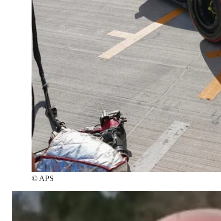
©
APS