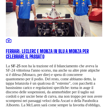
FERRARI: LECLERC E MONZA IN BLU A MONZA PER
CELEBRARE IL PASSATO
La
SF-25
non ha la trazione ed il bilanciamento che aveva la
SF-24 vittoriosa l'anno scorso, ma anche su altre piste atipiche
si è difesa (Monaco, per dire) e spera di concorrere
quantomeno per il podio. Del resto, come abbiamo detto, la
tappa brianzola è un qualcosa di "estremo", con pacchetti a
bassissimo carico e regolazioni specifiche: torna in auge il
discorso delle sospensioni, da ammorbidire per il taglio sui
cordoli o per uscire bene di curva, ma non troppo per non avere
scompensi nei passaggi veloci della Ascari o della Parabolica
Alboreto. La McLaren sarà come sempre la favorita d'obbligo,