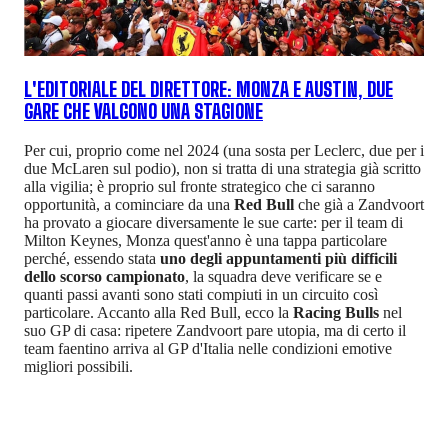
L'EDITORIALE DEL DIRETTORE: MONZA E AUSTIN, DUE
GARE CHE VALGONO UNA STAGIONE
Per cui, proprio come nel 2024 (una sosta per Leclerc, due per i
due McLaren sul podio), non si tratta di una strategia già scritto
alla vigilia; è proprio sul fronte strategico che ci saranno
opportunità, a cominciare da una
Red Bull
che già a Zandvoort
ha provato a giocare diversamente le sue carte: per il team di
Milton Keynes, Monza quest'anno è una tappa particolare
perché, essendo stata
uno degli appuntamenti più difficili
dello scorso campionato
, la squadra deve verificare se e
quanti passi avanti sono stati compiuti in un circuito così
particolare. Accanto alla Red Bull, ecco la
Racing Bulls
nel
suo GP di casa: ripetere Zandvoort pare utopia, ma di certo il
team faentino arriva al GP d'Italia nelle condizioni emotive
migliori possibili.