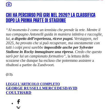
CHI HA PERCORSO PIÙ GIRI NEL 2026? LA CLASSIFICA
DOPO LA PRIMA PARTE DI STAGIONE
“Al momento è come un tennista che prende la rete. Mentre il
suo compagno Antonelli guida in maniera istintiva e raccoglie,
lui,
a dispetto dell’esperienza, riceve pugni.
Verstappen, nel
2025, ha provato che si può recuperare, ma onestamente con
tutti i colpi presi sarebbe
impossibile anche per Sylvester
Stallone in Rocky immaginare una ripresa
. Credo che questo
sarò per lui un campionato formativo”
, la lettura dello
scozzese che dunque ha escluso che potremmo assistere a
ribaltoni a partire da Zandvoort.
(2/2).
LEGGI L'ARTICOLO COMPLETO
GEORGE RUSSELL
MERCEDES
DAVID
COULTHARD