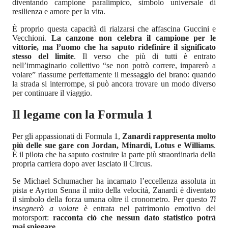
diventando campione paralimpico, simbolo universale di
resilienza e amore per la vita.
È proprio questa capacità di rialzarsi che affascina Guccini e
Vecchioni.
La canzone non celebra il campione per le
vittorie, ma l’uomo che ha saputo ridefinire il significato
stesso del limite
. Il verso che più di tutti è entrato
nell’immaginario collettivo “se non potrò correre, imparerò a
volare” riassume perfettamente il messaggio del brano: quando
la strada si interrompe, si può ancora trovare un modo diverso
per continuare il viaggio.
Il legame con la Formula 1
Per gli appassionati di Formula 1,
Zanardi rappresenta molto
più delle sue gare con Jordan, Minardi, Lotus e Williams
.
È il pilota che ha saputo costruire la parte più straordinaria della
propria carriera dopo aver lasciato il Circus.
Se Michael Schumacher ha incarnato l’eccellenza assoluta in
pista e Ayrton Senna il mito della velocità, Zanardi è diventato
il simbolo della forza umana oltre il cronometro. Per questo
Ti
insegnerò a volare
è entrata nel patrimonio emotivo del
motorsport:
racconta ciò che nessun dato statistico potrà
mai spiegare
.