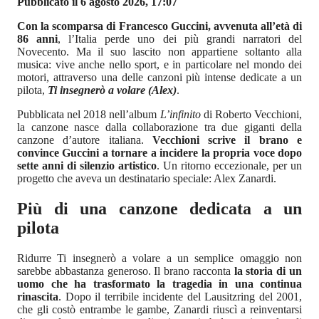
Pubblicato il 6 agosto 2026, 17:07
Con la scomparsa di Francesco Guccini, avvenuta all’età di
86 anni
, l’Italia perde uno dei più grandi narratori del
Novecento. Ma il suo lascito non appartiene soltanto alla
musica: vive anche nello sport, e in particolare nel mondo dei
motori, attraverso una delle canzoni più intense dedicate a un
pilota,
Ti insegnerò a volare (Alex)
.
Pubblicata nel 2018 nell’album
L’infinito
di Roberto Vecchioni,
la canzone nasce dalla collaborazione tra due giganti della
canzone d’autore italiana.
Vecchioni scrive il brano e
convince Guccini a tornare a incidere la propria voce dopo
sette anni di silenzio artistico
. Un ritorno eccezionale, per un
progetto che aveva un destinatario speciale: Alex Zanardi.
Più di una canzone dedicata a un
pilota
Ridurre Ti insegnerò a volare a un semplice omaggio non
sarebbe abbastanza generoso. Il brano racconta
la storia di un
uomo che ha trasformato la tragedia in una continua
rinascita
. Dopo il terribile incidente del Lausitzring del 2001,
che gli costò entrambe le gambe, Zanardi riuscì a reinventarsi