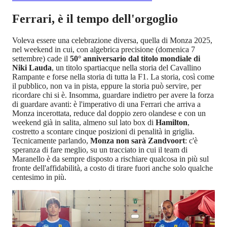
Ferrari, è il tempo dell'orgoglio
Voleva essere una celebrazione diversa, quella di Monza 2025,
nel weekend in cui, con algebrica precisione (domenica 7
settembre) cade il
50° anniversario dal titolo mondiale di
Niki Lauda
, un titolo spartiacque nella storia del Cavallino
Rampante e forse nella storia di tutta la F1. La storia, così come
il pubblico, non va in pista, eppure la storia può servire, per
ricordare chi si è. Insomma, guardare indietro per avere la forza
di guardare avanti: è l'imperativo di una Ferrari che arriva a
Monza incerottata, reduce dal doppio zero olandese e con un
weekend già in salita, almeno sul lato box di
Hamilton
,
costretto a scontare cinque posizioni di penalità in griglia.
Tecnicamente parlando,
Monza non sarà Zandvoort
: c'è
speranza di fare meglio, su un tracciato in cui il team di
Maranello è da sempre disposto a rischiare qualcosa in più sul
fronte dell'affidabilità, a costo di tirare fuori anche solo qualche
centesimo in più.