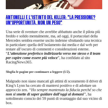
ANTONELLI E L'ISTINTO DEL KILLER: "LA PRESSIONE?
UN'OPPORTUNITÀ, NON UN PESO"
Una serie di sventure che avrebbe abbattuto anche il pilota più
freddo e solido mentalmente, ma, ad oggi, il portacolari della
Mercedes sembra esserne uscito indenne sfruttando una tecnica
in particolare: quella dell’isolamento dai media e dal web per
restare all’oscuro di commenti e considerazioni esterne.
“
L’attenzione preferisco indirizzarla verso me stesso e il team
per capire come essere più veloce
”, ha confidato al sito
RacingNews365.
Sfoglia le pagine per continuare a leggere (1/2).
Malgrado non siano mancati gli attimi di scoramento il driver di
King’s Lynn ha cercato di mantersi positivo e di adottare un
approccio zen.
“Ho sempre mantenuto la fiducia perché so che
non si smette di saper guidare dall’oggi al domani
”
, ha
sottolineato conscio dei 59 punti di svantaggio dal suo vicino di
box.