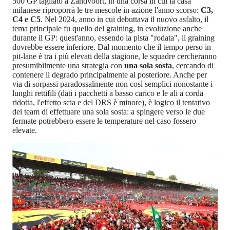
500 GP tagliato a Zandvoort, in una corsa in cui la casa
milanese riproporrà le tre mescole in azione l'anno scorso:
C3,
C4 e C5
. Nel 2024, anno in cui debuttava il nuovo asfalto, il
tema principale fu quello del graining, in evoluzione anche
durante il GP: quest'anno, essendo la pista "rodata", il graining
dovrebbe essere inferiore. Dal momento che il tempo perso in
pit-lane è tra i più elevati della stagione, le squadre cercheranno
presumibilmente una strategia con
una sola sosta
, cercando di
contenere il degrado principalmente al posteriore. Anche per
via di sorpassi paradossalmente non così semplici nonostante i
lunghi rettifili (dati i pacchetti a basso carico e le ali a corda
ridotta, l'effetto scia e del DRS è minore), è logico il tentativo
dei team di effettuare una sola sosta: a spingere verso le due
fermate potrebbero essere le temperature nel caso fossero
elevate.