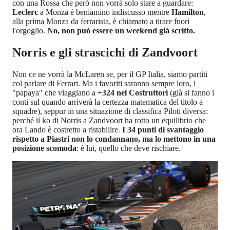
con una Rossa che però non vorrà solo stare a guardare:
Leclerc
a Monza è beniamino indiscusso mentre
Hamilton
,
alla prima Monza da ferrarista, è chiamato a tirare fuori
l'orgoglio.
No, non può essere un weekend già scritto.
Norris e gli strascichi di Zandvoort
Non ce ne vorrà la McLaren se, per il GP Italia, siamo partiti
col parlare di Ferrari. Ma i favoriti saranno sempre loro, i
"papaya" che viaggiano a
+324 nel Costruttori
(già si fanno i
conti sul quando arriverà la certezza matematica del titolo a
squadre), seppur in una situazione di classifica Piloti diversa:
perché il ko di Norris a Zandvoort ha rotto un equilibrio che
ora Lando è costretto a ristabilire.
I 34 punti di svantaggio
rispetto a Piastri non lo condannano, ma lo mettono in una
posizione scomoda
: è lui, quello che deve rischiare.