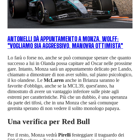
ANTONELLI DÀ APPUNTAMENTO A MONZA, WOLFF:
"VOGLIAMO SIA AGGRESSIVO, MANOVRA OTTIMISTA"
Lo farà o forse no, anche se può comunque sperare che quanto
successo a lui in Olanda possa capitare ad Oscar nelle prossime
gare. Intanto, Monza sarà un appuntamento delicato per Lando,
chiamato a dimostrare di non aver subìto, sul piano psicologico,
il ko olandese. Le
McLaren
anche in Brianza saranno le
favorite d'obbligo, anche se la MCL39, quest'anno, ha
dimostrato di avere un vantaggio inferiore sulle piste agli
estremi per caratteristiche. Più che un dubbio, è una speranza
da parte dei tifosi, che in una Monza che sarà comunque
gremita sperano di non vedere il solito monologo papaya.
Una verifica per Red Bull
Per il resto, Monza vedrà
Pirelli
festeggiare il traguardo dei