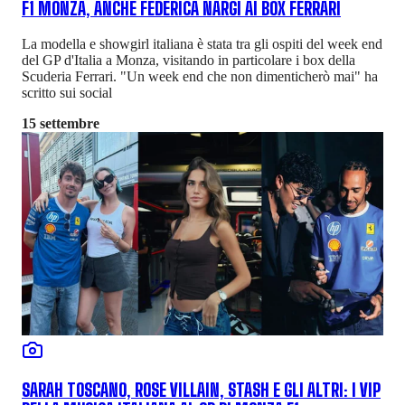
F1 MONZA, ANCHE FEDERICA NARGI AI BOX FERRARI
La modella e showgirl italiana è stata tra gli ospiti del week end
del GP d'Italia a Monza, visitando in particolare i box della
Scuderia Ferrari. "Un week end che non dimenticherò mai" ha
scritto sui social
15 settembre
SARAH TOSCANO, ROSE VILLAIN, STASH E GLI ALTRI: I VIP