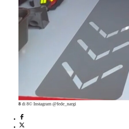
8
di
8
©
Instagram @fede_nargi