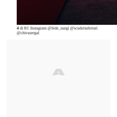
4
di
8
©
Instagram @fede_nargi @scuderiaferrari
@chivasregal