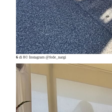
6
di
8
©
Instagram @fede_nargi