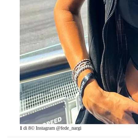
1
di
8
©
Instagram @fede_nargi