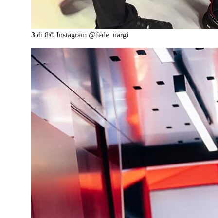
3
di
8
©
Instagram @fede_nargi