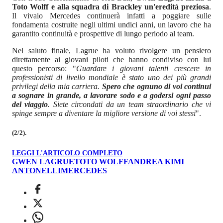
Toto Wolff e alla squadra di Brackley un'eredità preziosa
.
Il vivaio Mercedes continuerà infatti a poggiare sulle
fondamenta costruite negli ultimi undici anni, un lavoro che ha
garantito continuità e prospettive di lungo periodo al team.
Nel saluto finale, Lagrue ha voluto rivolgere un pensiero
direttamente ai giovani piloti che hanno condiviso con lui
questo percorso: "
Guardare i giovani talenti crescere in
professionisti di livello mondiale è stato uno dei più grandi
privilegi della mia carriera.
Spero che ognuno di voi continui
a sognare in grande, a lavorare sodo e a godersi ogni passo
del viaggio
. Siete circondati da un team straordinario che vi
spinge sempre a diventare la migliore versione di voi stessi
".
(2/2).
LEGGI L'ARTICOLO COMPLETO
GWEN LAGRUE
TOTO WOLFF
ANDREA KIMI
ANTONELLI
MERCEDES