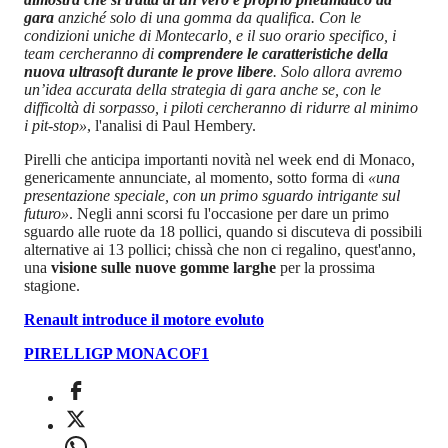
gara
anziché solo di una gomma da qualifica. Con le
condizioni uniche di Montecarlo, e il suo orario specifico, i
team cercheranno di
comprendere le caratteristiche della
nuova ultrasoft durante le prove libere
. Solo allora avremo
un’idea accurata della strategia di gara anche se, con le
difficoltà di sorpasso, i piloti cercheranno di ridurre al minimo
i pit-stop»
, l'analisi di Paul Hembery.
Pirelli che anticipa importanti novità nel week end di Monaco,
genericamente annunciate, al momento, sotto forma di
«una
presentazione speciale, con un primo sguardo intrigante sul
futuro»
. Negli anni scorsi fu l'occasione per dare un primo
sguardo alle ruote da 18 pollici, quando si discuteva di possibili
alternative ai 13 pollici; chissà che non ci regalino, quest'anno,
una
visione sulle nuove gomme larghe
per la prossima
stagione.
Renault introduce il motore evoluto
PIRELLI
GP MONACO
F1