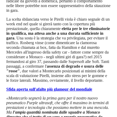
radicale da giovedì a domenica, pertanto il comportamento
nelle libere potrebbe non essere rappresentativo della sitauzione
in gara.
La scelta sbilanciata verso le Pirelli viola è chiaro segnale di un
week end nel quale si girerà tanto con la copertura più
prestazionale, quella chiaramente
eletta per le tre eliminatorie
in qualifica, ma attesa anche a una durata sufficiente in
gara
. Una sosta è la strategia che va privilegiata, per evitare il
traffico. Rosberg vinse (come dimenticare la clamorosa
seconda chiamata ai box, fatta da Hamilton e dal muretto
Mercedes all'ingresso della safety car - fattore come sempre da
considerare a Monaco - negli ultimi giri di gara?) nel 2015
fermandosi al giro 37, passando dalle Supersoft alle Soft. Tanti
passaggi, a confermare l'
assenza di degrado e usura delle
"rosse"
, due valori a Montecarlo posizionati ai minimi della
scala di valutazione Pirelli, insieme allo stress per le gomme e
le forze laterali. Massimo, ovviamente, il livello deportante.
Sfida aperta sull'afalto più glamour del mondiale
«Montecarlo segnerà la prima gara per il nostro nuovo
pneumatico Purple ultrasoft, che offre il massimo in termini di
prestazioni e tecnologia che possiamo mettere in una mescola.
Ma
l’ampia quantità nominata dalle squadre a Monaco
dimostra che si tratta di un vero e proprio pneumatico da