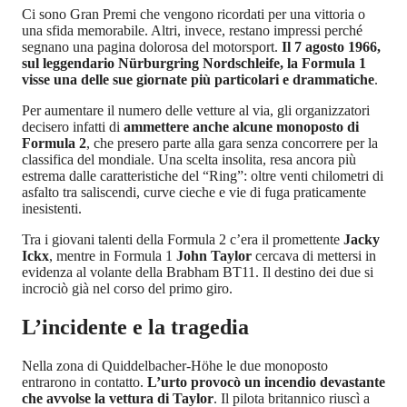
Ci sono Gran Premi che vengono ricordati per una vittoria o
una sfida memorabile. Altri, invece, restano impressi perché
segnano una pagina dolorosa del motorsport.
Il 7 agosto 1966,
sul leggendario Nürburgring Nordschleife, la Formula 1
visse una delle sue giornate più particolari e drammatiche
.
Per aumentare il numero delle vetture al via, gli organizzatori
decisero infatti di
ammettere anche alcune monoposto di
Formula 2
, che presero parte alla gara senza concorrere per la
classifica del mondiale. Una scelta insolita, resa ancora più
estrema dalle caratteristiche del “Ring”: oltre venti chilometri di
asfalto tra saliscendi, curve cieche e vie di fuga praticamente
inesistenti.
Tra i giovani talenti della Formula 2 c’era il promettente
Jacky
Ickx
, mentre in Formula 1
John Taylor
cercava di mettersi in
evidenza al volante della Brabham BT11. Il destino dei due si
incrociò già nel corso del primo giro.
L’incidente e la tragedia
Nella zona di Quiddelbacher-Höhe le due monoposto
entrarono in contatto.
L’urto provocò un incendio devastante
che avvolse la vettura di Taylor
. Il pilota britannico riuscì a