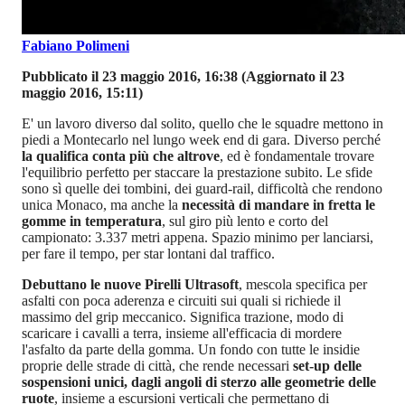
Fabiano Polimeni
Pubblicato il 23 maggio 2016, 16:38
(Aggiornato il 23
maggio 2016, 15:11)
E' un lavoro diverso dal solito, quello che le squadre mettono in
piedi a Montecarlo nel lungo week end di gara. Diverso perché
la qualifica conta più che altrove
, ed è fondamentale trovare
l'equilibrio perfetto per staccare la prestazione subito. Le sfide
sono sì quelle dei tombini, dei guard-rail, difficoltà che rendono
unica Monaco, ma anche la
necessità di mandare in fretta le
gomme in temperatura
, sul giro più lento e corto del
campionato: 3.337 metri appena. Spazio minimo per lanciarsi,
per fare il tempo, per star lontani dal traffico.
Debuttano le nuove Pirelli Ultrasoft
, mescola specifica per
asfalti con poca aderenza e circuiti sui quali si richiede il
massimo del grip meccanico. Significa trazione, modo di
scaricare i cavalli a terra, insieme all'efficacia di mordere
l'asfalto da parte della gomma. Un fondo con tutte le insidie
proprie delle strade di città, che rende necessari
set-up delle
sospensioni unici, dagli angoli di sterzo alle geometrie delle
ruote
, insieme a escursioni verticali che permettano di