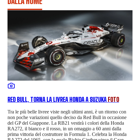
DALLA HOME
RED BULL, TORNA LA LIVREA HONDA A SUZUKA
FOTO
Tra le più belle livree viste negli ultimi anni, è un ritorno con
non poche variazioni quello deciso da Red Bull in occasione
del GP del Giappone. La RB21 vestirà i colori della Honda
RA272, il bianco e il rosso, in un omaggio a 60 anni dalla
prima vittoria del costruttore in Formula 1. Celebra la Honda
RA272 del 1965, con la quale Richie Ginther vinse il Gran