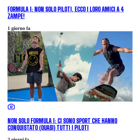
FORMULA 1: NON SOLO PILOTI, ECCO I LORO AMICI A 4
ZAMPE!
1 giorno fa
NON SOLO FORMULA 1: CI SONO SPORT CHE HANNO
CONQUISTATO (QUASI) TUTTI I PILOTI
2 giorni fa