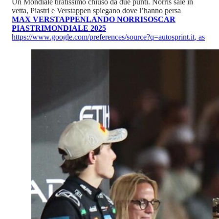
Un Mondiale tiratissimo chiuso da due punti. Norris sale in
vetta, Piastri e Verstappen spiegano dove l’hanno persa
MAX VERSTAPPEN
LANDO NORRIS
OSCAR
PIASTRI
MONDIALE 2025
https://www.google.com/preferences/source?q=autosprint.it
,
as