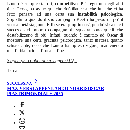
Lando è sempre stato lì,
competitivo
. Più regolare degli altri
due. Certo, ha avuto qualche defaillance anche lui, che ci ha
fatto pensare ad una certa sua
instabilità psicologica
.
Soprattutto quando il suo compagno Piastri ha preso un po’ il
volo a metà stagione. E forse era proprio così, perché si sa che i
successi del proprio compagno di squadra sono quelli che
destabilizzano di più. Infatti, quando è capitato ad Oscar di
mostrare una certa gracilità psicologica, tanto inattesa quanto
schiacciante, ecco che Lando ha ripreso vigore, mantenendo
una fluida lucidità fino alla fine.
Sfoglia per continuare a leggere (1/2).
1
di
2
SUCCESSIVA
MAX VERSTAPPEN
LANDO NORRIS
OSCAR
PIASTRI
MONDIALE 2025