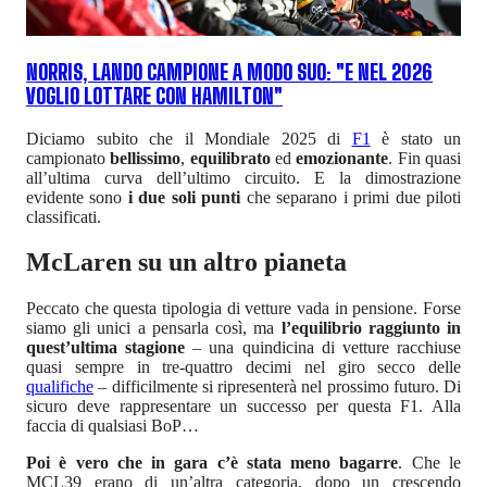
NORRIS, LANDO CAMPIONE A MODO SUO: "E NEL 2026
VOGLIO LOTTARE CON HAMILTON"
Diciamo subito che il Mondiale 2025 di
F1
è stato un
campionato
bellissimo
,
equilibrato
ed
emozionante
. Fin quasi
all’ultima curva dell’ultimo circuito. E la dimostrazione
evidente sono
i due soli punti
che separano i primi due piloti
classificati.
McLaren su un altro pianeta
Peccato che questa tipologia di vetture vada in pensione. Forse
siamo gli unici a pensarla così, ma
l’equilibrio raggiunto in
quest’ultima stagione
– una quindicina di vetture racchiuse
quasi sempre in tre-quattro decimi nel giro secco delle
qualifiche
– difficilmente si ripresenterà nel prossimo futuro. Di
sicuro deve rappresentare un successo per questa F1. Alla
faccia di qualsiasi BoP…
Poi è vero che in gara c’è stata meno bagarre
. Che le
MCL39 erano di un’altra categoria, dopo un crescendo