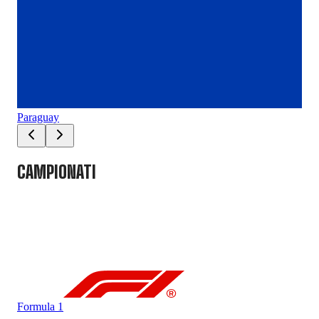
Paraguay
Chi
CAMPIONATI
Formula 1
For