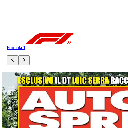
Formula 1
For