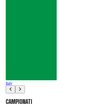
Italy
Sau
CAMPIONATI