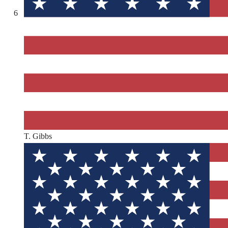
6
T. Gibbs