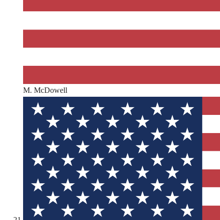
M. McDowell
21