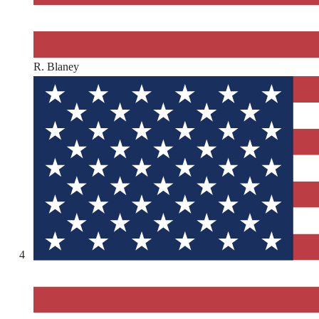
R. Blaney
4