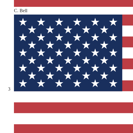
C. Bell
3