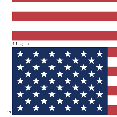
J. Logano
13