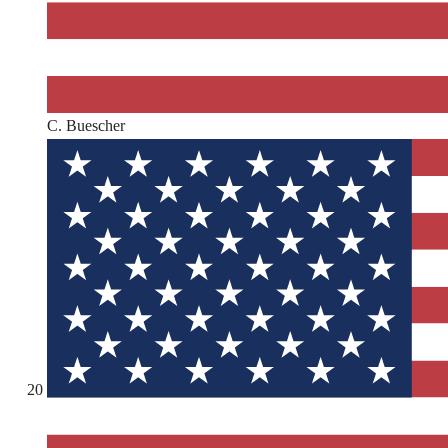
C. Buescher
20