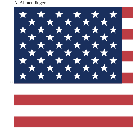
A. Allmendinger
18