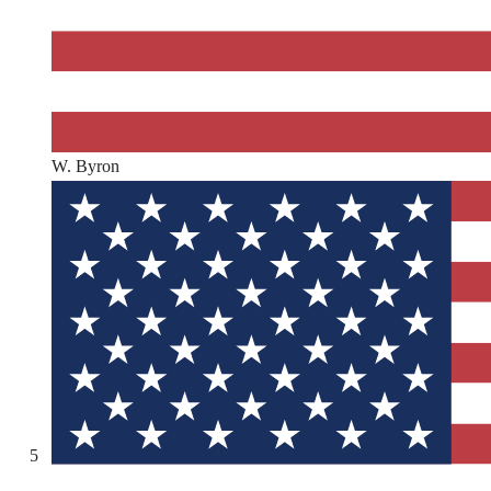
W. Byron
5