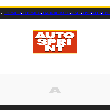
FORMULA 1
FORMULA E
MONDO RACING
RALLY
PISTA
FOTO
VI