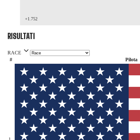
+1.752
RISULTATI
RACE
#
Pilota
1