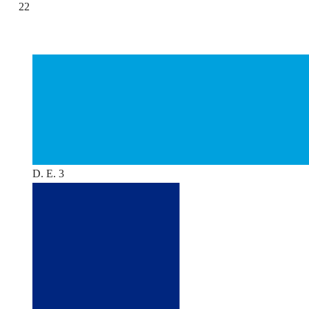
22
D. E. 3