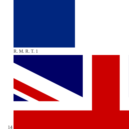
R. M. R. T. 1
14