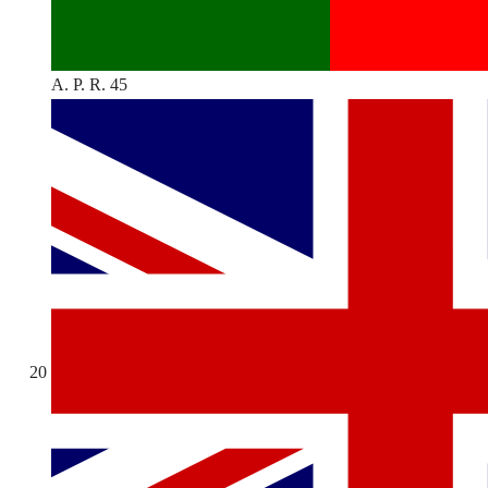
A. P. R. 45
20