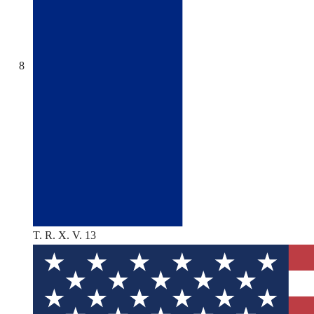
8
T. R. X. V. 13