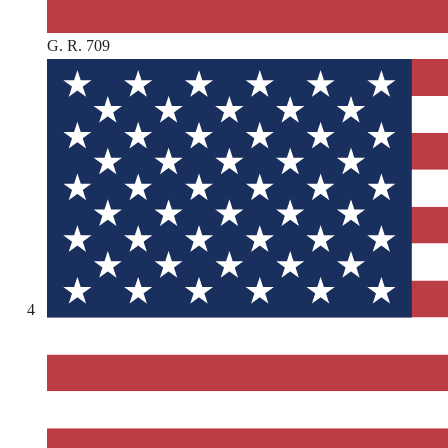
G. R. 709
4