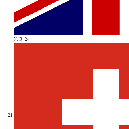
N. R. 24
21