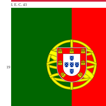
I. E. C. 43
19