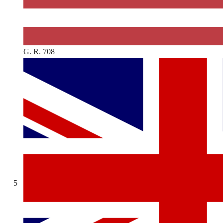
G. R. 708
5