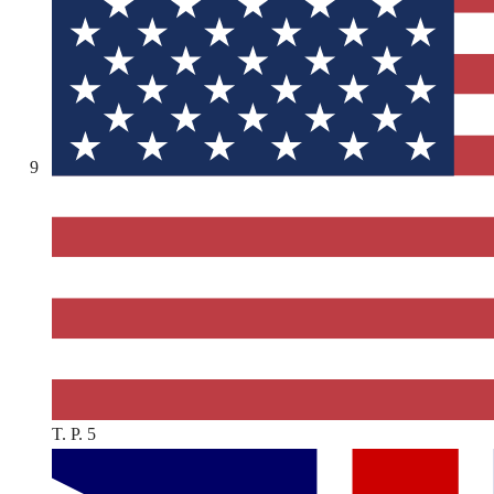
9
T. P. 5