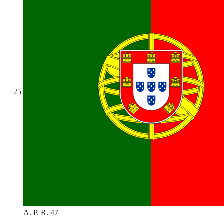
25
A. P. R. 47