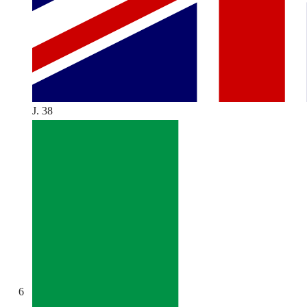
J. 38
6