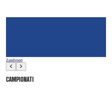
Zandvoort
Mo
CAMPIONATI