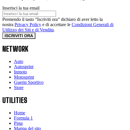
Inserisci la tua email
Premendo il tasto “Iscriviti ora” dichiaro di aver letto la
nostra
Privacy Policy
e di accettare le
Condizioni Generali di
Utilizzo dei Siti e di Vendita
.
ISCRIVITI ORA
NETWORK
Auto
Autosprint
Inmoto
Motosprint
Guerin Sportivo
Store
UTILITIES
Home
Formula 1
Pista
Mappa del sito