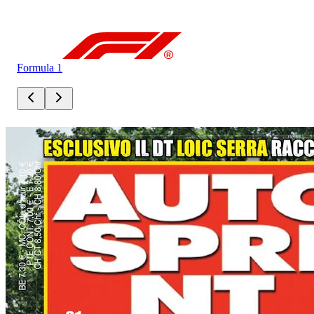
Formula 1
For