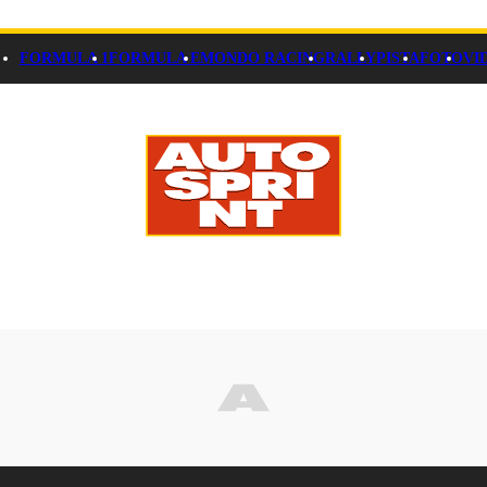
FORMULA 1
FORMULA E
MONDO RACING
RALLY
PISTA
FOTO
VI