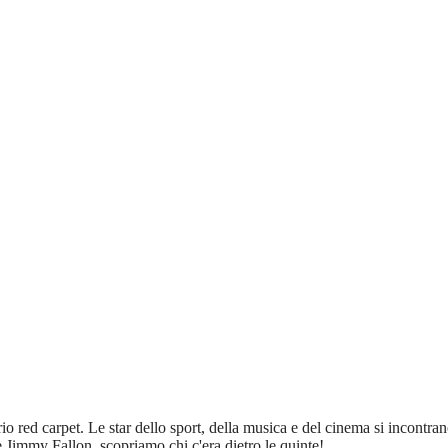
o red carpet. Le star dello sport, della musica e del cinema si incontr
Jimmy Fallon, scopriamo chi c'era dietro le quinte!