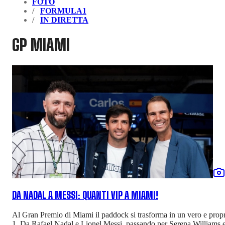
FOTO
FORMULA1
IN DIRETTA
GP MIAMI
DA NADAL A MESSI: QUANTI VIP A MIAMI!
Al Gran Premio di Miami il paddock si trasforma in un vero e propri
1. Da Rafael Nadal e Lionel Messi, passando per Serena Williams e 