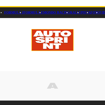
FORMULA 1
FORMULA E
MONDO RACING
RALLY
PISTA
FOTO
VI