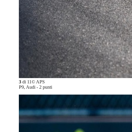
3
di
11
©
APS
P9, Audi - 2 punti