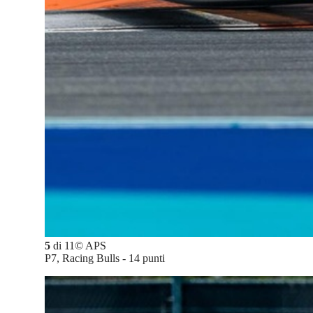
5
di
11
©
APS
P7, Racing Bulls - 14 punti