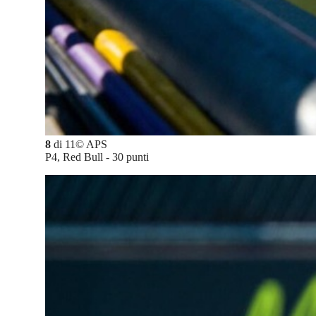
8
di
11
©
APS
P4, Red Bull - 30 punti