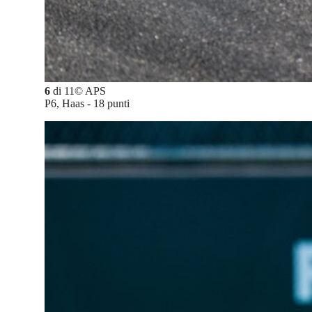
6
di
11
©
APS
P6, Haas - 18 punti