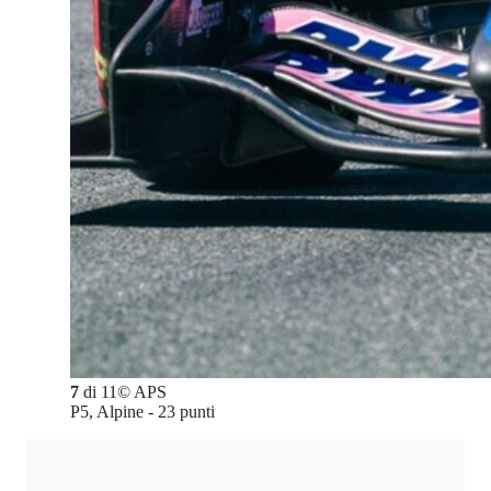
7
di
11
©
APS
P5, Alpine - 23 punti