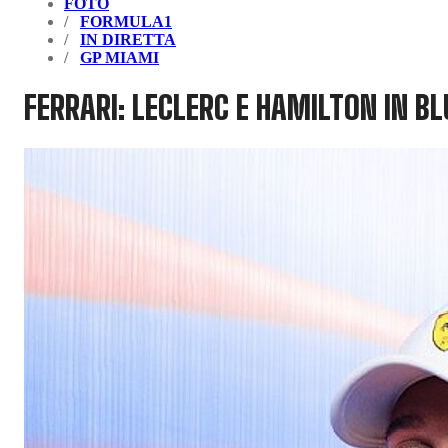
FOTO
FORMULA1
IN DIRETTA
GP MIAMI
FERRARI: LECLERC E HAMILTON IN BL