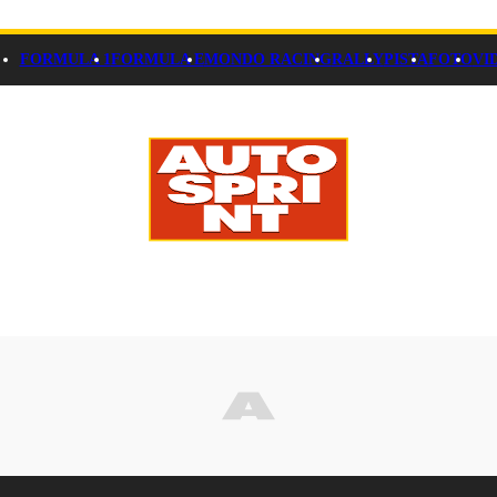
FORMULA 1
FORMULA E
MONDO RACING
RALLY
PISTA
FOTO
VI