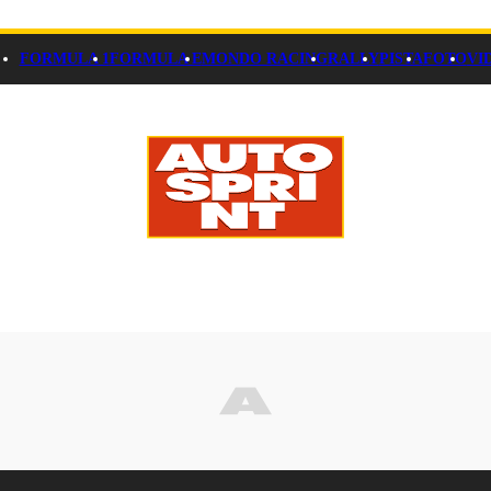
FORMULA 1
FORMULA E
MONDO RACING
RALLY
PISTA
FOTO
VI