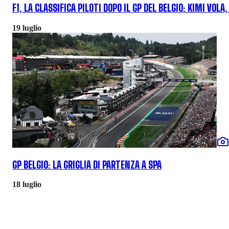
F1, LA CLASSIFICA PILOTI DOPO IL GP DEL BELGIO: KIMI VOLA
19 luglio
GP BELGIO: LA GRIGLIA DI PARTENZA A SPA
18 luglio