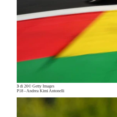
3
di
20
©
Getty Images
P18 - Andrea Kimi Antonelli