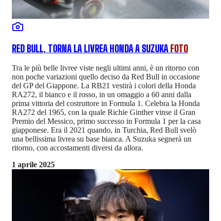
RED BULL, TORNA LA LIVREA HONDA A SUZUKA
FOTO
Tra le più belle livree viste negli ultimi anni, è un ritorno con
non poche variazioni quello deciso da Red Bull in occasione
del GP del Giappone. La RB21 vestirà i colori della Honda
RA272, il bianco e il rosso, in un omaggio a 60 anni dalla
prima vittoria del costruttore in Formula 1. Celebra la Honda
RA272 del 1965, con la quale Richie Ginther vinse il Gran
Premio del Messico, primo successo in Formula 1 per la casa
giapponese. Era il 2021 quando, in Turchia, Red Bull svelò
una bellissima livrea su base bianca. A Suzuka segnerà un
ritorno, con accostamenti diversi da allora.
1 aprile 2025