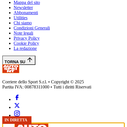
Mappa del sito
Newsletter
Abbonamenti
Utilities
Chi siamo
Condizioni Generali
Note legali
Privacy Policy
Cookie Policy
La redazione
TORNA SU
Corriere dello Sport S.r.l. • Copyright © 2025
Partita IVA: 00878311000 • Tutti i diritti Riservati
GP FRANCIA
FORMULA 1
GP FRANCIA
GP FRANCIA
FORMULA 1
FORMULA 1
FORMULA 1
IN DIRETTA