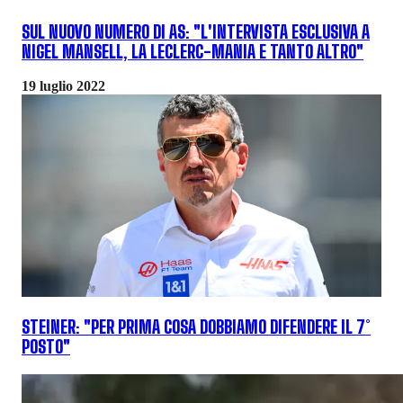
SUL NUOVO NUMERO DI AS: "L'INTERVISTA ESCLUSIVA A
NIGEL MANSELL, LA LECLERC-MANIA E TANTO ALTRO"
19 luglio 2022
STEINER: "PER PRIMA COSA DOBBIAMO DIFENDERE IL 7°
POSTO"