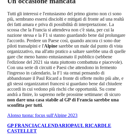
Un'occasione mancata
Tutti gli interessi e l'entusiasmo del primo giorno non ci sono
più, sembrano essersi disciolti e mitigati di fronte ad una realtà
dei fatti amara e priva di possibilità di interpretazione. La
scossa che la Francia si attendeva non c'è stata, per cui la
nazione stessa e la F1 si stanno guardando bene dal prolungare
l'accordo. Perdere un Paese così, quando ancora ci sono due
piloti transalpini e l'
Alpine
sarebbe un male dal punto di vista
organizzativo, ma all'atto pratico a saltare sarebbe una di quelle
gare che meno hanno entusiasmato il pubblico (sebbene
l'edizione del 2021 sia stata piuttosto combattuta e piacevole).
Con una serie di circuiti e Paesi che attendono in fermento
l'ingresso in calendario, la F1 sta ormai pensando di
abbandonare il Paul Ricard a fronte di offerte molto più alte, e
gli stessi organizzatori francesi si guardano bene dal chiudere
accordi in cui vedono più rischi che opportunità. Su come
andrà a finire, lo sapremo nelle prossime settimane: di sicuro
non dare una casa stabile al GP di Francia sarebbe una
sconfitta per tutti
.
Alonso tuona: focus sull'Alpine 2023
GP FRANCIA
CALENDARIO
PAUL RICARD
LE
CASTELLET