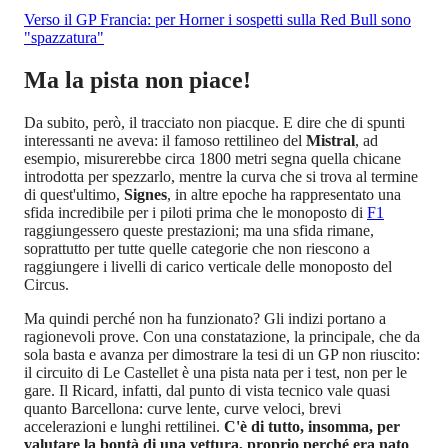
Verso il GP Francia: per Horner i sospetti sulla Red Bull sono
"spazzatura"
Ma la pista non piace!
Da subito, però, il tracciato non piacque. E dire che di spunti
interessanti ne aveva: il famoso rettilineo del
Mistral
, ad
esempio, misurerebbe circa 1800 metri segna quella chicane
introdotta per spezzarlo, mentre la curva che si trova al termine
di quest'ultimo,
Signes
, in altre epoche ha rappresentato una
sfida incredibile per i piloti prima che le monoposto di
F1
raggiungessero queste prestazioni; ma una sfida rimane,
soprattutto per tutte quelle categorie che non riescono a
raggiungere i livelli di carico verticale delle monoposto del
Circus.
Ma quindi perché non ha funzionato? Gli indizi portano a
ragionevoli prove. Con una constatazione, la principale, che da
sola basta e avanza per dimostrare la tesi di un GP non riuscito:
il circuito di Le Castellet è una pista nata per i test, non per le
gare. Il Ricard, infatti, dal punto di vista tecnico vale quasi
quanto Barcellona: curve lente, curve veloci, brevi
accelerazioni e lunghi rettilinei.
C'è di tutto, insomma, per
valutare la bontà di una vettura, proprio perché era nato