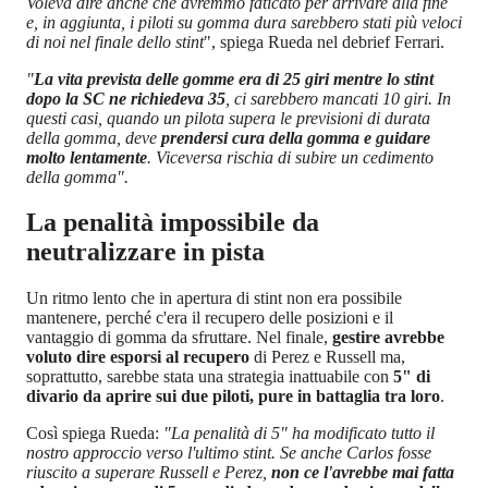
Voleva dire anche che avremmo faticato per arrivare alla fine
e, in aggiunta, i piloti su gomma dura sarebbero stati più veloci
di noi nel finale dello stint
", spiega Rueda nel debrief Ferrari.
"
La vita prevista delle gomme era di 25 giri mentre lo stint
dopo la SC ne richiedeva 35
, ci sarebbero mancati 10 giri. In
questi casi, quando un pilota supera le previsioni di durata
della gomma, deve
prendersi cura della gomma e guidare
molto lentamente
. Viceversa rischia di subire un cedimento
della gomma".
La penalità impossibile da
neutralizzare in pista
Un ritmo lento che in apertura di stint non era possibile
mantenere, perché c'era il recupero delle posizioni e il
vantaggio di gomma da sfruttare. Nel finale,
gestire avrebbe
voluto dire esporsi al recupero
di Perez e Russell ma,
soprattutto, sarebbe stata una strategia inattuabile con
5" di
divario da aprire sui due piloti, pure in battaglia tra loro
.
Così spiega Rueda:
"La penalità di 5" ha modificato tutto il
nostro approccio verso l'ultimo stint. Se anche Carlos fosse
riuscito a superare Russell e Perez,
non ce l'avrebbe mai fatta