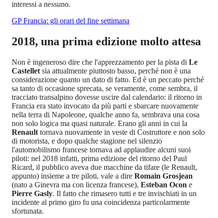
interessi a nessuno.
GP Francia: gli orari del fine settimana
2018, una prima edizione molto attesa
Non è ingeneroso dire che l'apprezzamento per la pista di
Le
Castellet
sia attualmente piuttosto basso, perché non è una
considerazione quanto un dato di fatto. Ed è un peccato perché
sa tanto di occasione sprecata, se veramente, come sembra, il
tracciato transalpino dovesse uscire dal calendario: il ritorno in
Francia era stato invocato da più parti e sbarcare nuovamente
nella terra di Napoleone, qualche anno fa, sembrava una cosa
non solo logica ma quasi naturale. Erano gli anni in cui la
Renault
tornava nuovamente in veste di Costruttore e non solo
di motorista, e dopo qualche stagione nel silenzio
l'automobilismo francese tornava ad applaudire alcuni suoi
piloti: nel 2018 infatti, prima edizione del ritorno del Paul
Ricard, il pubblico aveva due macchine da tifare (le Renault,
appunto) insieme a tre piloti, vale a dire
Romain Grosjean
(nato a Ginevra ma con licenza francese),
Esteban Ocon
e
Pierre Gasly
. Il fatto che rimasero tutti e tre invischiati in un
incidente al primo giro fu una coincidenza particolarmente
sfortunata.