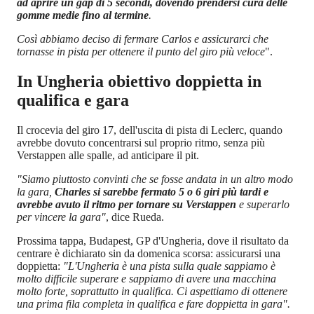
ad aprire un gap di 5 secondi, dovendo prendersi cura delle
gomme medie fino al termine
.
Così abbiamo deciso di fermare Carlos e assicurarci che
tornasse in pista per ottenere il punto del giro più veloce
".
In Ungheria obiettivo doppietta in
qualifica e gara
Il crocevia del giro 17, dell'uscita di pista di Leclerc, quando
avrebbe dovuto concentrarsi sul proprio ritmo, senza più
Verstappen alle spalle, ad anticipare il pit.
"Siamo piuttosto convinti che se fosse andata in un altro modo
la gara,
Charles si sarebbe fermato 5 o 6 giri più tardi e
avrebbe avuto il ritmo per tornare su Verstappen
e superarlo
per vincere la gara"
, dice Rueda.
Prossima tappa, Budapest, GP d'Ungheria, dove il risultato da
centrare è dichiarato sin da domenica scorsa: assicurarsi una
doppietta:
"L'Ungheria è una pista sulla quale sappiamo è
molto difficile superare e sappiamo di avere una macchina
molto forte, soprattutto in qualifica. Ci aspettiamo di ottenere
una prima fila completa in qualifica e fare doppietta in gara".