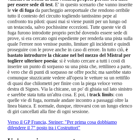
per essere sede di test
. E' in questo scenario che vanno inserite
le
vie di fuga
da parcheggio aeroportuale che rendono orribile
tutto il contesto del circuito togliendo tantissimo pepe al
confronto tra piloti: quasi mai si viene puniti per un lungo od
un testacoda, salvo pochissime eccezioni. Tutte queste vie di
fuga furono introdotte proprio perché dovendo essere sede di
prove, si era cercato ogni espediente per renderla una pista sulla
quale l'errore non venisse punito, limitare gli incidenti e quindi
proseguire con le prove anche in caso di errore. In tutto ciò,
è
bastato introdurre la chicane nel bel mezzo del Mistral per
togliere ulteriore poesia
: si è voluto cercare a tutti i costi di
inserire un punto di sorpasso su una pista che, rettilineo a parte,
è vero che di punti di sorpasso ne offre pochi; ma sarebbe stato
comunque stuzzicante vedere all'opera le vetture su un rettifilo
di quasi due chilometri per finire con la piega veloce verso
destra di Signes. Via la chicane, un po' di ghiaia sul lato sinistro
e sarebbe stata tutta un'altra cosa. E poi, i
track limits
: con
quelle vie di fuga, normale andare incontro a passaggi oltre la
linea bianca. E normale, dunque, ritrovarsi con un lungo elenco
di giri cancellati alla fine di ogni sessione.
Verso il GP Francia, Steiner: "Per prima cosa dobbiamo
difendere il 7° posto tra i Costruttori"