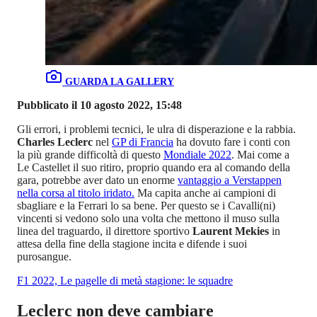
GUARDA LA GALLERY
Pubblicato il 10 agosto 2022, 15:48
Gli errori, i problemi tecnici, le ulra di disperazione e la rabbia.
Charles Leclerc
nel
GP di Francia
ha dovuto fare i conti con
la più grande difficoltà di questo
Mondiale 2022
. Mai come a
Le Castellet il suo ritiro, proprio quando era al comando della
gara, potrebbe aver dato un enorme
vantaggio a Verstappen
nella corsa al titolo iridato.
Ma capita anche ai campioni di
sbagliare e la Ferrari lo sa bene. Per questo se i Cavalli(ni)
vincenti si vedono solo una volta che mettono il muso sulla
linea del traguardo, il direttore sportivo
Laurent Mekies
in
attesa della fine della stagione incita e difende i suoi
purosangue.
F1 2022, Le pagelle di metà stagione: le squadre
Leclerc non deve cambiare