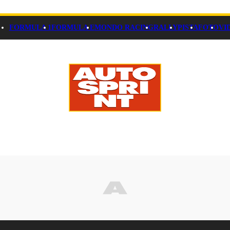
FORMULA 1
FORMULA E
MONDO RACING
RALLY
PISTA
FOTO
VI