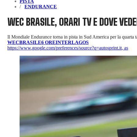
PISTA
ENDURANCE
WEC BRASILE, ORARI TV E DOVE VEDE
Il Mondiale Endurance torna in pista in Sud America per la quarta 
WEC
BRASILE
6 ORE
INTERLAGOS
https://www.google.com/preferences/source?q=autosprint.it
,
as