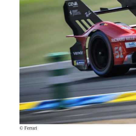
©
Ferrari