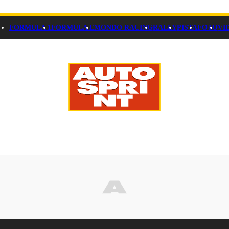
FORMULA 1
FORMULA E
MONDO RACING
RALLY
PISTA
FOTO
VI