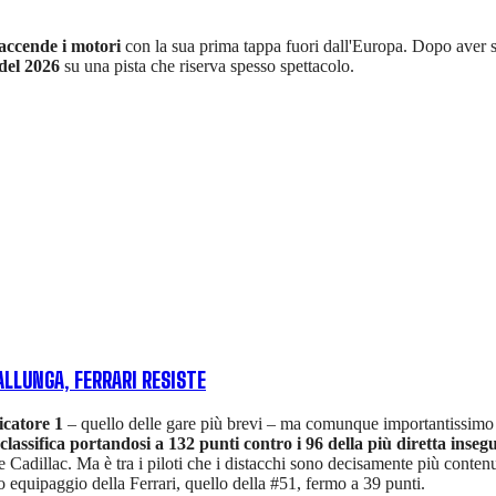
accende i motori
con la sua prima tappa fuori dall'Europa. Dopo aver sp
 del 2026
su una pista che riserva spesso spettacolo.
ALLUNGA, FERRARI RESISTE
icatore 1
– quello delle gare più brevi – ma comunque importantissimo a
classifica portandosi a 132 punti contro i 96 della più diretta inse
e Cadillac. Ma è tra i piloti che i distacchi sono decisamente più contenut
o equipaggio della Ferrari, quello della #51, fermo a 39 punti.