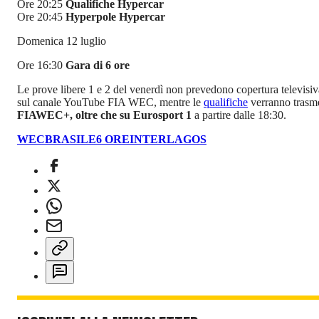
Ore 20:25
Qualifiche Hypercar
Ore 20:45
Hyperpole Hypercar
Domenica 12 luglio
Ore 16:30
Gara di 6 ore
Le prove libere 1 e 2 del venerdì non prevedono copertura televisi
sul canale YouTube FIA WEC, mentre le
qualifiche
verranno trasm
FIAWEC+, oltre che su Eurosport 1
a partire dalle 18:30.
WEC
BRASILE
6 ORE
INTERLAGOS