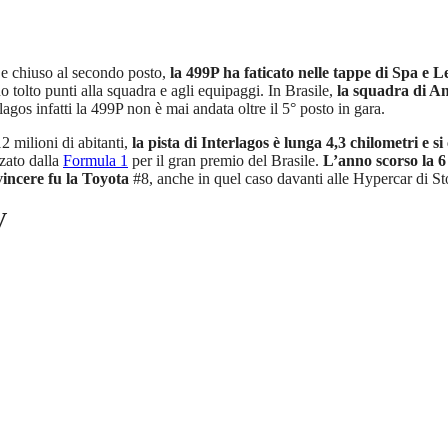
 e chiuso al secondo posto,
la 499P ha faticato nelle tappe di Spa e 
o tolto punti alla squadra e agli equipaggi. In Brasile,
la squadra di An
rlagos infatti la 499P non è mai andata oltre il 5° posto in gara.
12 milioni di abitanti,
la pista di Interlagos è lunga 4,3 chilometri e s
zzato dalla
Formula 1
per il gran premio del Brasile.
L’anno scorso la 6
vincere fu la Toyota
#8, anche in quel caso davanti alle Hypercar di St
V