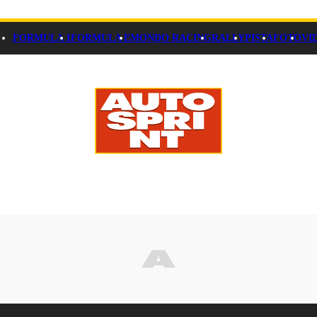
FORMULA 1
FORMULA E
MONDO RACING
RALLY
PISTA
FOTO
VI