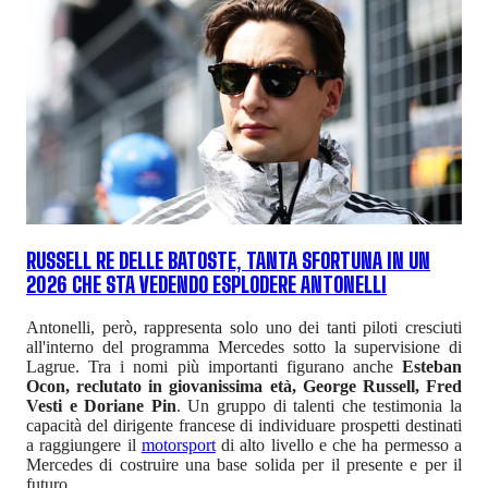
RUSSELL RE DELLE BATOSTE, TANTA SFORTUNA IN UN
2026 CHE STA VEDENDO ESPLODERE ANTONELLI
Antonelli, però, rappresenta solo uno dei tanti piloti cresciuti
all'interno del programma Mercedes sotto la supervisione di
Lagrue. Tra i nomi più importanti figurano anche
Esteban
Ocon, reclutato in giovanissima età, George Russell, Fred
Vesti e Doriane Pin
. Un gruppo di talenti che testimonia la
capacità del dirigente francese di individuare prospetti destinati
a raggiungere il
motorsport
di alto livello e che ha permesso a
Mercedes di costruire una base solida per il presente e per il
futuro.