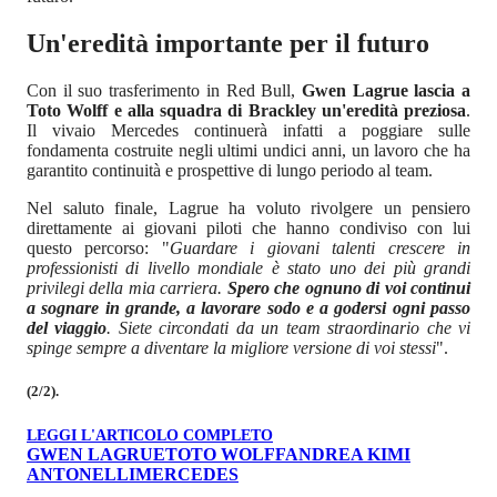
Un'eredità importante per il futuro
Con il suo trasferimento in Red Bull,
Gwen Lagrue lascia a
Toto Wolff e alla squadra di Brackley un'eredità preziosa
.
Il vivaio Mercedes continuerà infatti a poggiare sulle
fondamenta costruite negli ultimi undici anni, un lavoro che ha
garantito continuità e prospettive di lungo periodo al team.
Nel saluto finale, Lagrue ha voluto rivolgere un pensiero
direttamente ai giovani piloti che hanno condiviso con lui
questo percorso: "
Guardare i giovani talenti crescere in
professionisti di livello mondiale è stato uno dei più grandi
privilegi della mia carriera.
Spero che ognuno di voi continui
a sognare in grande, a lavorare sodo e a godersi ogni passo
del viaggio
. Siete circondati da un team straordinario che vi
spinge sempre a diventare la migliore versione di voi stessi
".
(2/2).
LEGGI L'ARTICOLO COMPLETO
GWEN LAGRUE
TOTO WOLFF
ANDREA KIMI
ANTONELLI
MERCEDES