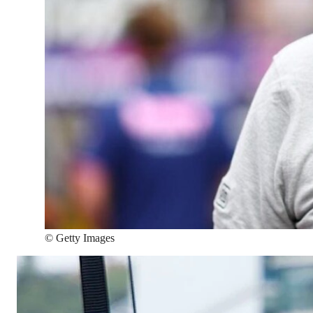
©
Getty Images