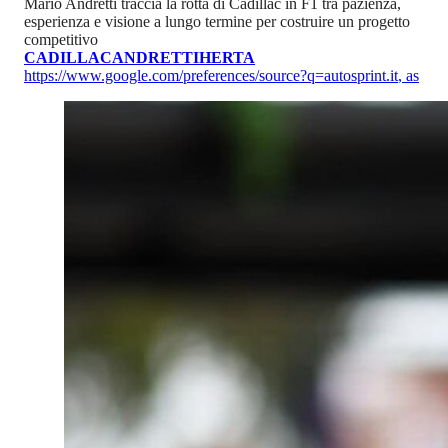
Mario Andretti traccia la rotta di Cadillac in F1 tra pazienza,
esperienza e visione a lungo termine per costruire un progetto
competitivo
CADILLAC
ANDRETTI
HERTA
https://www.google.com/preferences/source?q=autosprint.it
,
as