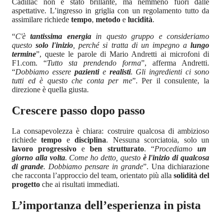
Cadillac non è stato brillante, ma nemmeno fuori dalle
aspettative. L’ingresso in griglia con un regolamento tutto da
assimilare richiede
tempo
,
metodo
e
lucidità
.
“
C'è
tantissima energia
in questo gruppo e consideriamo
questo
solo l'inizio
, perché si tratta di un impegno a
lungo
termine
”, queste le parole di Mario Andretti ai microfoni di
F1.com. “
Tutto sta prendendo forma
”, afferma Andretti.
“
Dobbiamo essere
pazienti
e
realisti
. Gli ingredienti ci sono
tutti ed è questo che conta per me
”. Per il consulente, la
direzione è quella giusta.
Crescere passo dopo passo
La consapevolezza è chiara: costruire qualcosa di ambizioso
richiede
tempo
e
disciplina
. Nessuna scorciatoia, solo un
lavoro progressivo
e
ben strutturato
. “
Procediamo
un
giorno alla volta
. Come ho detto, questo
è l'inizio di qualcosa
di grande
. Dobbiamo pensare in grande
”. Una dichiarazione
che racconta l’approccio del team, orientato più alla
solidità del
progetto
che ai risultati immediati.
L’importanza dell’esperienza in pista