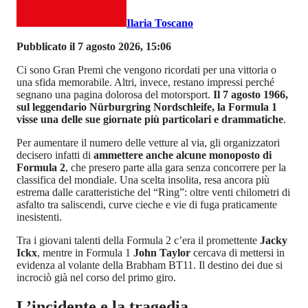
Ilaria Toscano
Pubblicato il 7 agosto 2026, 15:06
Ci sono Gran Premi che vengono ricordati per una vittoria o
una sfida memorabile. Altri, invece, restano impressi perché
segnano una pagina dolorosa del motorsport.
Il 7 agosto 1966,
sul leggendario Nürburgring Nordschleife, la Formula 1
visse una delle sue giornate più particolari e drammatiche
.
Per aumentare il numero delle vetture al via, gli organizzatori
decisero infatti di
ammettere anche alcune monoposto di
Formula 2
, che presero parte alla gara senza concorrere per la
classifica del mondiale. Una scelta insolita, resa ancora più
estrema dalle caratteristiche del “Ring”: oltre venti chilometri di
asfalto tra saliscendi, curve cieche e vie di fuga praticamente
inesistenti.
Tra i giovani talenti della Formula 2 c’era il promettente
Jacky
Ickx
, mentre in Formula 1
John Taylor
cercava di mettersi in
evidenza al volante della Brabham BT11. Il destino dei due si
incrociò già nel corso del primo giro.
L’incidente e la tragedia