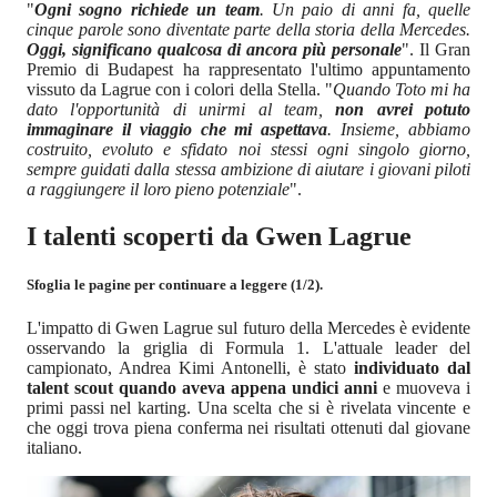
"
Ogni sogno richiede un team
. Un paio di anni fa, quelle
cinque parole sono diventate parte della storia della Mercedes.
Oggi, significano qualcosa di ancora più personale
". Il Gran
Premio di Budapest ha rappresentato l'ultimo appuntamento
vissuto da Lagrue con i colori della Stella. "
Quando Toto mi ha
dato l'opportunità di unirmi al team,
non avrei potuto
immaginare il viaggio che mi aspettava
. Insieme, abbiamo
costruito, evoluto e sfidato noi stessi ogni singolo giorno,
sempre guidati dalla stessa ambizione di aiutare i giovani piloti
a raggiungere il loro pieno potenziale
".
I talenti scoperti da Gwen Lagrue
Sfoglia le pagine per continuare a leggere (1/2).
L'impatto di Gwen Lagrue sul futuro della Mercedes è evidente
osservando la griglia di Formula 1. L'attuale leader del
campionato, Andrea Kimi Antonelli, è stato
individuato dal
talent scout quando aveva appena undici anni
e muoveva i
primi passi nel karting. Una scelta che si è rivelata vincente e
che oggi trova piena conferma nei risultati ottenuti dal giovane
italiano.