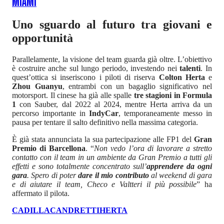
MIAMI
Uno sguardo al futuro tra giovani e
opportunità
Parallelamente, la visione del team guarda già oltre. L’obiettivo
è costruire anche sul lungo periodo, investendo nei
talenti
. In
quest’ottica si inseriscono i piloti di riserva
Colton Herta
e
Zhou Guanyu
, entrambi con un bagaglio significativo nel
motorsport. Il cinese ha già alle spalle
tre stagioni in Formula
1
con Sauber, dal 2022 al 2024, mentre Herta arriva da un
percorso importante in
IndyCar
, temporaneamente messo in
pausa per tentare il salto definitivo nella massima categoria.
È già stata annunciata la sua partecipazione alle FP1 del
Gran
Premio di Barcellona
. “
Non vedo l’ora di lavorare a stretto
contatto con il team in un ambiente da Gran Premio a tutti gli
effetti e sono totalmente concentrato sull’
apprendere da ogni
gara
. Spero di poter
dare il mio contributo
al weekend di gara
e di aiutare il team, Checo e Valtteri il più possibile
” ha
affermato il pilota.
CADILLAC
ANDRETTI
HERTA