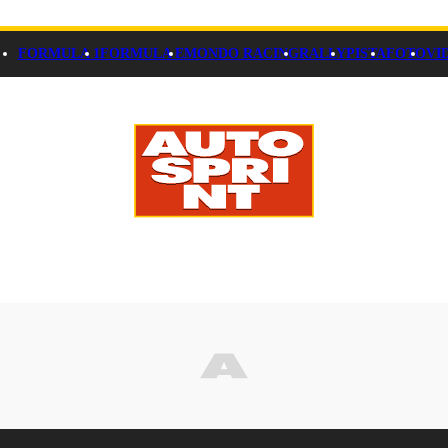
FORMULA 1
FORMULA E
MONDO RACING
RALLY
PISTA
FOTO
VI