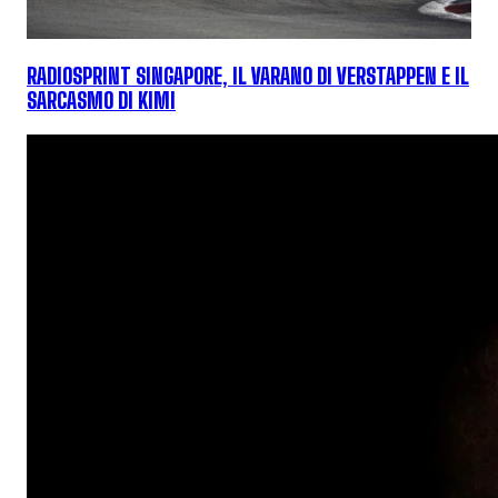
RADIOSPRINT SINGAPORE, IL VARANO DI VERSTAPPEN E IL
SARCASMO DI KIMI