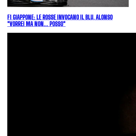
F1 GIAPPONE: LE ROSSE INVOCANO IL BLU, ALONSO
"VORREI MA NON... POSSO"