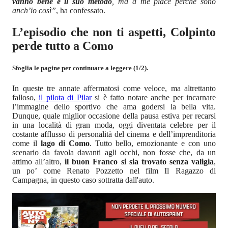
vanno bene è il suo metodo
, ma a me piace perché sono
anch’io così”
, ha confessato.
L’episodio che non ti aspetti, Colpinto
perde tutto a Como
Sfoglia le pagine per continuare a leggere (1/2).
In queste tre annate affermatosi come veloce, ma altrettanto
falloso,
il pilota di Pilar
si è fatto notare anche per incarnare
l’immagine dello sportivo che ama godersi la bella vita.
Dunque, quale miglior occasione della pausa estiva per recarsi
in una località di gran moda, oggi diventata celebre per il
costante afflusso di personalità del cinema e dell’imprenditoria
come il
lago di Como
. Tutto bello, emozionante e con uno
scenario da favola davanti agli occhi, non fosse che, da un
attimo all’altro,
il buon Franco si sia trovato senza valigia
,
un po’ come Renato Pozzetto nel film Il Ragazzo di
Campagna, in questo caso sottratta dall'auto.