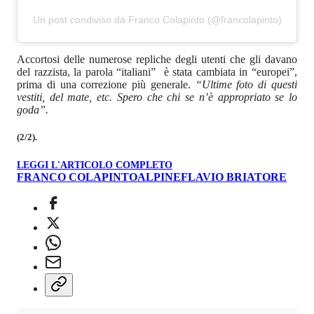
Un post condiviso da Franco Colapinto (@francolapinto)
Accortosi delle numerose repliche degli utenti che gli davano
del razzista, la parola “italiani” è stata cambiata in “europei”,
prima di una correzione più generale.
“Ultime foto di questi
vestiti, del mate, etc. Spero che chi se n’è appropriato se lo
goda”.
(2/2).
LEGGI L'ARTICOLO COMPLETO
FRANCO COLAPINTO
ALPINE
FLAVIO BRIATORE