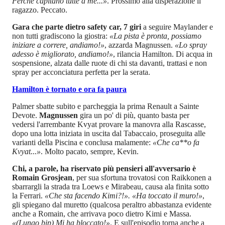
Perché capitano tutte a me...»
. Prossimo alla disperazione il
ragazzo. Peccato.
Gara che parte dietro safety car, 7 giri
a seguire Maylander e
non tutti gradiscono la giostra:
«La pista è pronta, possiamo
iniziare a correre, andiamo!»
, azzarda Magnussen.
«Lo spray
adesso è migliorato, andiamo!»
, rilancia Hamilton. Di acqua in
sospensione, alzata dalle ruote di chi sta davanti, trattasi e non
spray per acconciatura perfetta per la serata.
Hamilton è tornato e ora fa paura
Palmer sbatte subito e parcheggia la prima Renault a Sainte
Devote.
Magnussen
gira un po' di più, quanto basta per
vedersi l'arrembante Kvyat provare la manovra alla Rascasse,
dopo una lotta iniziata in uscita dal Tabaccaio, proseguita alle
varianti della Piscina e conclusa malamente:
«Che ca**o fa
Kvyat...»
. Molto pacato, sempre, Kevin.
Chi, a parole, ha riservato più pensieri all'avversario è
Romain Grosjean
, per sua sfortuna trovatosi con Raikkonen a
sbarrargli la strada tra Loews e Mirabeau, causa ala finita sotto
la Ferrari.
«Che sta facendo Kimi?!». «Ha toccato il muro!»
,
gli spiegano dal muretto (qualcosa peraltro abbastanza evidente
anche a Romain, che arrivava poco dietro Kimi e Massa.
«(Lungo bip) Mi ha bloccato!»
. E sull'episodio torna anche a