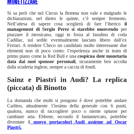
MONETIZZARE
Si sa però che nel Circus la flemma non vale e malgrado le
dichiarazioni, nel dietro le quinte, c’è sempre fermento.
Nell’attesa di sapere cosa sceglierà di fare l’iberico
il
management di Sergio Perez si starebbe muovendo
per
piazzare il messicano, oggi in forza al fanalino di coda
Cadillac, sul sedile eventualmente lasciato libero dall’ex
Ferrari. A rendere Checo un candidato molto interessante due
elementi non di poco conto: l’esperienza anche in team di
primo piano come la Red Bull e una
cospicua dote monetaria
data dai suoi sponsor personali
, sicuramente ben accolta
dalla scuderia inglese, sempre a caccia di fondi.
Sainz e Piastri in Audi? La replica
(piccata) di Binotto
La domanda che molti si pongono è dove potrebbe andare
Carlitos, attualmente 15esimo della generale con 6 punti,
qualora, stanco di raccogliere poco o niente optasse per
cambiare aria. Ebbene, secondo il fantamercato, potrebbe
diventare il
nuovo portacolori Audi assieme ad Oscar
Piastri.