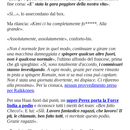
fine corsa:
«E' stata la gara peggiore della nostra vita»
.
«Sì...»
, lo assecondano dal box.
Ma rilancia:
«Kimi ci ha completamente fo*****. Alla
grande».
«Assolutamente, assolutamente»
, conforto-bis.
«Non è normale fare in quel modo, continuare a girare con
una macchina danneggiata e
spingere qualcun altro fuori,
non è qualcosa normale
»
, l'ultimo affondo del francese, prima
che gli spieghino:
«Sì, sono totalmente d'accordo,
i commissari
stanno investigando
. A ogni modo, grazie per essere rimasto
in pista a spingere Romain, non si sa mai cosa può capitare.
Non è stata una giornata divertente, mi dispiace. Ci rifaremo
alla prossima».
Per la cronaca,
nessun provvedimento preso
per Raikkonen
.
Per una Haas fuori dai punti, un
super-Perez porta la Force
India a podio
e riconosce tutti i meriti del team:
«Ben fatto
Checo!»
. E lui:
«Sììì.
Lavoro fantastico ragazzi, che lavoro! Il
pit, le chiamate, ben fatto tutti
, vi meritate questo podio.
Grazie ragazzi»
.