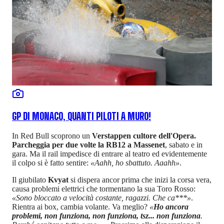
GP DI MONACO, QUANTI PILOTI A MURO!
In Red Bull scoprono un
Verstappen cultore dell'Opera.
Parcheggia per due volte la RB12 a Massenet
, sabato e in
gara. Ma il rail impedisce di entrare al teatro ed evidentemente
il colpo si è fatto sentire:
«Aahh, ho sbattuto. Aaahh»
.
Il giubilato
Kvyat
si dispera ancor prima che inizi la corsa vera,
causa problemi elettrici che tormentano la sua Toro Rosso:
«Sono bloccato a velocità costante, ragazzi. Che ca***»
.
Rientra ai box, cambia volante. Va meglio?
«
Ho ancora
problemi, non funziona, non funziona, tsz... non funziona
.