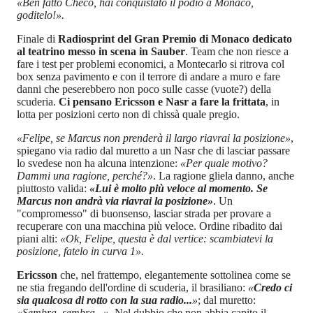
«Ben fatto Checo, hai conquistato il podio a Monaco,
goditelo!».
Finale di
Radiosprint del Gran Premio di Monaco dedicato
al teatrino messo in scena in Sauber
. Team che non riesce a
fare i test per problemi economici, a Montecarlo si ritrova col
box senza pavimento e con il terrore di andare a muro e fare
danni che peserebbero non poco sulle casse (vuote?) della
scuderia.
Ci pensano Ericsson e Nasr a fare la frittata
, in
lotta per posizioni certo non di chissà quale pregio.
«Felipe, se Marcus non prenderà il largo riavrai la posizione»
,
spiegano via radio dal muretto a un Nasr che di lasciar passare
lo svedese non ha alcuna intenzione:
«Per quale motivo?
Dammi una ragione, perché?»
. La ragione gliela danno, anche
piuttosto valida:
«Lui è molto più veloce al momento. Se
Marcus non andrà via riavrai la posizione»
. Un
"compromesso" di buonsenso, lasciar strada per provare a
recuperare con una macchina più veloce. Ordine ribadito dai
piani alti:
«Ok, Felipe, questa è dal vertice: scambiatevi la
posizione, fatelo in curva 1».
Ericsson
che, nel frattempo, elegantemente sottolinea come se
ne stia fregando dell'ordine di scuderia, il brasiliano:
«
Credo ci
sia qualcosa di rotto con la sua radio...
»
; dal muretto:
«Sembra, sembra...»
. Nel dubbio che non abbia capito il