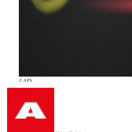
©
APS