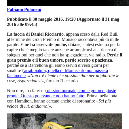
Fabiano Polimeni
Pubblicato il 30 maggio 2016, 19:20
(Aggiornato il 31 mag
2016 alle 09:45)
La faccia di Daniel Ricciardo
, appena sceso dalla Red Bull,
al termine del Gran Premio di Monaco raccontava più di mille
parole. E
ne ha riservate poche, chiare
, sintesi estrema per far
capire che è meglio tacere anziché arrampicarsi alla ricerca di
spiegazioni per quel che non ha spiegazione, via radio.
Perde il
gran premio e il buon umore, perde sorriso e pazienza
,
perché se a Barcellona gli erano serviti diversi giorni per
smaltire l
'arrabbiatura, quella di Montecarlo non passerà
facilmente
.
«Non c'è niente che possiate dire per migliorare le
cose, risparmiatevi»
, firmato Ricciardo.
Non dire, ma fare: un
pit-stop normale, con le gomme giuste
pronte. Questo potevano e non hanno fatto
. Prima, nella lotta
con Hamilton, hanno cercato anche di spronarlo: «
Sei più
veloce di lui, andiamo!»
.