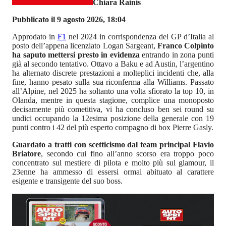
Chiara Rainis
Pubblicato il 9 agosto 2026, 18:04
Approdato in
F1
nel 2024 in corrispondenza del GP d’Italia al
posto dell’appena licenziato Logan Sargeant,
Franco Colpinto
ha saputo mettersi presto in evidenza
entrando in zona punti
già al secondo tentativo. Ottavo a Baku e ad Austin, l’argentino
ha alternato discrete prestazioni a molteplici incidenti che, alla
fine, hanno pesato sulla sua riconferma alla Williams. Passato
all’Alpine, nel 2025 ha soltanto una volta sfiorato la top 10, in
Olanda, mentre in questa stagione, complice una monoposto
decisamente più cometitiva, vi ha concluso ben sei round su
undici occupando la 12esima posizione della generale con 19
punti contro i 42 del più esperto compagno di box Pierre Gasly.
Guardato a tratti con scetticismo dal team principal Flavio
Briatore
, secondo cui fino all’anno scorso era troppo poco
concentrato sul mestiere di pilota e molto più sul glamour, il
23enne ha ammesso di essersi ormai abituato al carattere
esigente e transigente del suo boss.