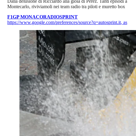
Dalla delusione di Ricciardo alla gioia di Perez. Tanti episodi a
Montecarlo, riviviamoli nei team radio tra piloti e muretto box
F1
GP MONACO
RADIOSPRINT
https://www.google.com/preferences/source?q=autosprint.it
,
as