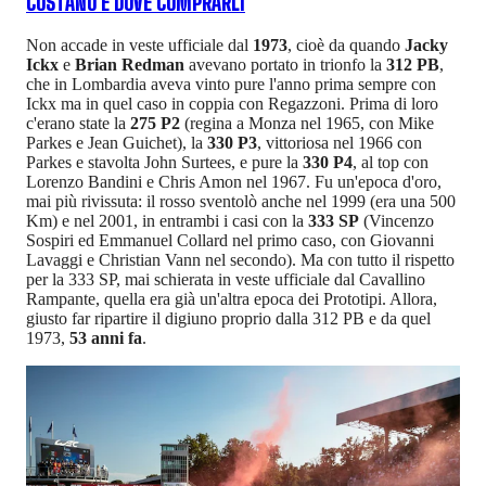
COSTANO E DOVE COMPRARLI
Non accade in veste ufficiale dal
1973
, cioè da quando
Jacky
Ickx
e
Brian Redman
avevano portato in trionfo la
312 PB
,
che in Lombardia aveva vinto pure l'anno prima sempre con
Ickx ma in quel caso in coppia con Regazzoni. Prima di loro
c'erano state la
275 P2
(regina a Monza nel 1965, con Mike
Parkes e Jean Guichet), la
330 P3
, vittoriosa nel 1966 con
Parkes e stavolta John Surtees, e pure la
330 P4
, al top con
Lorenzo Bandini e Chris Amon nel 1967. Fu un'epoca d'oro,
mai più rivissuta: il rosso sventolò anche nel 1999 (era una 500
Km) e nel 2001, in entrambi i casi con la
333 SP
(Vincenzo
Sospiri ed Emmanuel Collard nel primo caso, con Giovanni
Lavaggi e Christian Vann nel secondo). Ma con tutto il rispetto
per la 333 SP, mai schierata in veste ufficiale dal Cavallino
Rampante, quella era già un'altra epoca dei Prototipi. Allora,
giusto far ripartire il digiuno proprio dalla 312 PB e da quel
1973,
53 anni fa
.