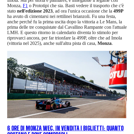
Imola. Ma per storia e palmarés, è innegabile il legame con
Monza,
F1
o Prototipi che sia. Basti vedere il trasporto che c'è
stato
nell'edizione 2023
, ad ora l'unica occasione che la
499P
ha avuto di cimentarsi nei rettilinei brianzoli. Fu una festa,
anche perché fu la prima uscita dopo la vittoria a Le Mans, la
prima delle tre conquistate dal Cavallino Rampante con l'attuale
LMH. E questo ritorno in calendario diventa lo stimolo per
riprovarci ancora, per far trionfare la 499P, oltre che ad Imola
(vittoria nel 2025), anche sull'altra pista di casa,
Monza
.
6 ORE DI MONZA WEC, IN VENDITA I BIGLIETTI: QUANTO