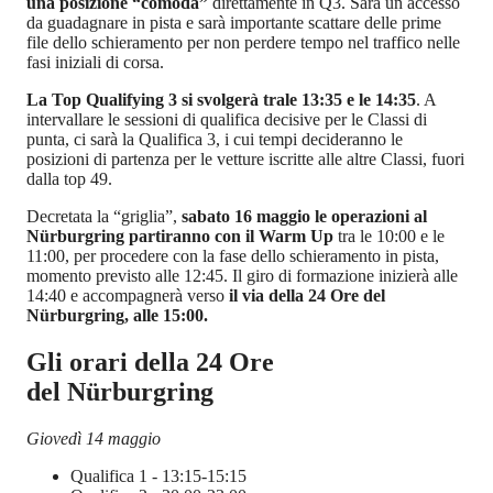
una posizione “comoda”
direttamente in Q3. Sarà un accesso
da guadagnare in pista e sarà importante scattare delle prime
file dello schieramento per non perdere tempo nel traffico nelle
fasi iniziali di corsa.
La Top Qualifying 3 si svolgerà trale 13:35 e le 14:35
. A
intervallare le sessioni di qualifica decisive per le Classi di
punta, ci sarà la Qualifica 3, i cui tempi decideranno le
posizioni di partenza per le vetture iscritte alle altre Classi, fuori
dalla top 49.
Decretata la “griglia”,
sabato 16 maggio le operazioni al
Nürburgring partiranno con il Warm Up
tra le 10:00 e le
11:00, per procedere con la fase dello schieramento in pista,
momento previsto alle 12:45. Il giro di formazione inizierà alle
14:40 e accompagnerà verso
il via della 24 Ore del
Nürburgring, alle 15:00.
Gli orari della 24 Ore
del Nürburgring
Giovedì 14 maggio
Qualifica 1 - 13:15-15:15