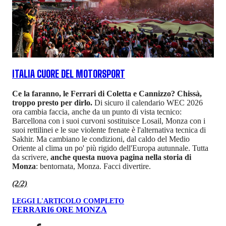
ITALIA CUORE DEL MOTORSPORT
Ce la faranno, le Ferrari di Coletta e Cannizzo? Chissà,
troppo presto per dirlo.
Di sicuro il calendario WEC 2026
ora cambia faccia, anche da un punto di vista tecnico:
Barcellona con i suoi curvoni sostituisce Losail, Monza con i
suoi rettilinei e le sue violente frenate è l'alternativa tecnica di
Sakhir. Ma cambiano le condizioni, dal caldo del Medio
Oriente al clima un po' più rigido dell'Europa autunnale. Tutta
da scrivere,
anche questa nuova pagina nella storia di
Monza
: bentornata, Monza. Facci divertire.
(2/2)
LEGGI L'ARTICOLO COMPLETO
FERRARI
6 ORE MONZA