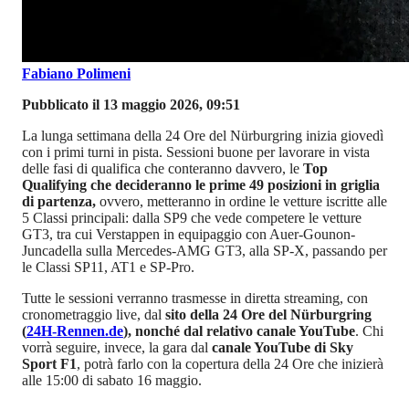
Fabiano Polimeni
Pubblicato il 13 maggio 2026, 09:51
La lunga settimana della 24 Ore del Nürburgring inizia giovedì
con i primi turni in pista. Sessioni buone per lavorare in vista
delle fasi di qualifica che conteranno davvero, le
Top
Qualifying che decideranno le prime 49 posizioni in griglia
di partenza,
ovvero, metteranno in ordine le vetture iscritte alle
5 Classi principali: dalla SP9 che vede competere le vetture
GT3, tra cui Verstappen in equipaggio con Auer-Gounon-
Juncadella sulla Mercedes-AMG GT3, alla SP-X, passando per
le Classi SP11, AT1 e SP-Pro.
Tutte le sessioni verranno trasmesse in diretta streaming, con
cronometraggio live, dal
sito della 24 Ore del Nürburgring
(
24H-Rennen.de
), nonché dal relativo canale YouTube
. Chi
vorrà seguire, invece, la gara dal
canale YouTube di Sky
Sport F1
, potrà farlo con la copertura della 24 Ore che inizierà
alle 15:00 di sabato 16 maggio.