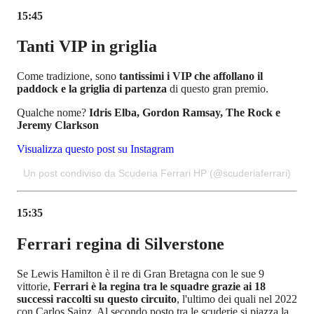
15:45
Tanti VIP in griglia
Come tradizione, sono
tantissimi i VIP che affollano il
paddock e la griglia di partenza
di questo gran premio.
Qualche nome?
Idris Elba, Gordon Ramsay, The Rock e
Jeremy Clarkson
Visualizza questo post su Instagram
Un post condiviso da Scuderia Ferrari HP (@scuderiaferrari)
15:35
Ferrari regina di Silverstone
Se Lewis Hamilton è il re di Gran Bretagna con le sue 9
vittorie,
Ferrari è la regina tra le squadre grazie ai 18
successi raccolti su questo circuito
, l'ultimo dei quali nel 2022
con Carlos Sainz. Al secondo posto tra le scuderie si piazza la