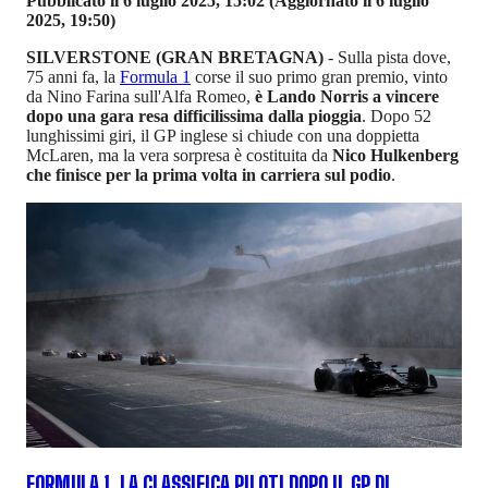
Pubblicato il 6 luglio 2025, 15:02
(Aggiornato il 6 luglio
2025, 19:50)
SILVERSTONE (GRAN BRETAGNA)
- Sulla pista dove,
75 anni fa, la
Formula 1
corse il suo primo gran premio, vinto
da Nino Farina sull'Alfa Romeo,
è Lando Norris a vincere
dopo una gara resa difficilissima dalla pioggia
. Dopo 52
lunghissimi giri, il GP inglese si chiude con una doppietta
McLaren, ma la vera sorpresa è costituita da
Nico Hulkenberg
che finisce per la prima volta in carriera sul podio
.
FORMULA 1, LA CLASSIFICA PILOTI DOPO IL GP DI