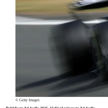
©
Getty Images