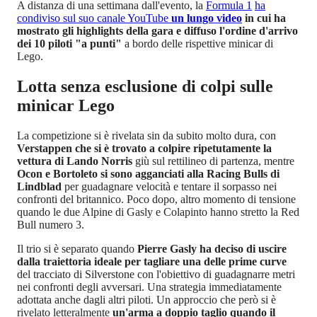
A distanza di una settimana dall'evento, la
Formula 1
ha
condiviso sul suo canale YouTube
un lungo video
in cui ha
mostrato gli highlights della gara e diffuso l'ordine d'arrivo
dei 10 piloti "a punti"
a bordo delle rispettive minicar di
Lego.
Lotta senza esclusione di colpi sulle
minicar Lego
La competizione si è rivelata sin da subito molto dura, con
Verstappen che si è trovato a colpire ripetutamente la
vettura di Lando Norris
giù sul rettilineo di partenza, mentre
Ocon e Bortoleto si sono agganciati alla Racing Bulls di
Lindblad
per guadagnare velocità e tentare il sorpasso nei
confronti del britannico. Poco dopo, altro momento di tensione
quando le due Alpine di Gasly e Colapinto hanno stretto la Red
Bull numero 3.
Il trio si è separato quando
Pierre Gasly ha deciso di uscire
dalla traiettoria ideale per tagliare una delle prime curve
del tracciato di Silverstone con l'obiettivo di guadagnarre metri
nei confronti degli avversari. Una strategia immediatamente
adottata anche dagli altri piloti. Un approccio che però si è
rivelato letteralmente
un'arma a doppio taglio quando il