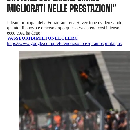
MIGLIORATI NELLE PRESTAZIONI"
Il team principal della Ferrari archivia Silverstone evidenziando
quanto di buovo è emerso dopo questo week end così intenso:
ecco cosa ha detto
VASSEUR
HAMILTON
LECLERC
https://www.google.com/preferences/source?q=autosprint.it
,
as