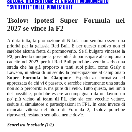
SUZUKA, SILVERSTONE E I CIRCUITI MONUMENTO
"SVUOTATI" DALLE POWER UNIT
Tsolov: ipotesi Super Formula nel
2027 se vince la F2
A dirla tutta, la promozione di Nikola non sembra essere una
priorità per la galassia Red Bull. E per questo motivo non ci
sarebbe alcuna fretta di promuoverlo. Se il bulgaro vincesse la
F2
, perdendo dunque la possibilità di partecipare al campionato
cadetto nel
2027
, per lui Red Bull potrebbe avere in serbo una
strada che ha già proposto a tanti suoi piloti, come Gasly e
Lawson, in attesa di un sedile: la partecipazione al campionato
Super Formula in Giappone
. Esperienza formativa ed
apprezzata da chi vi è passato, e sarebbe sicuramente una strada
non solo percorribile, ma pure di livello. Tutto questo, nei limiti
del possibile, potrebbe essere accompagnato da un lavoro un
po' più vicino
al team di F1
, che sia con vecchie vetture,
sedute al simulatore o partecipazioni in FP1. In caso invece di
mancata vittoria del titolo di Formula 2, Tsolov potrebbe
riprovarci, restando semplicemente dov'è.
Scorri tra le schede (1/2)