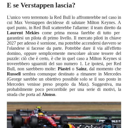
E se Verstappen lascia?
L'unico vero terremoto la Red Bull lo affronterebbe nel caso in
cui Max Verstappen decidesse di salutare Milton Keynes. A
quel punto, in Red Bull scatterebbe l'allarme: il team diretto da
Laurent Mekies
come prima mossa farebbe di tutto per
garantirsi un pilota di primo livello. Il mercato piloti in chiave
2027 per adesso è sornione, ma potrebbe accendersi davvero se
l'olandese si facesse da parte. Potrebbe dare il via all'effetto
domino, oppure semplicemente mescolare alcune tessere del
puzzle: ciò che è certo, è che in quel caso a Milton Keynes si
troverebbero sguarniti del suo numero 1. Le ipotesi, per Red
Bull, non sarebbero molte:
Piastri
o
Sainz
, dal momento che
Russell
sembra comunque destinato a rimanere in Mercedes
(George sarebbe un obiettivo possibile solo se il suo posto in
Mercedes venisse preso proprio da Max). Suggestiva, ma
probabilmente poco percorribile per una serie di motivi, la
strada che porta ad
Alonso
.