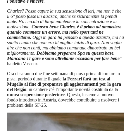
l’obiettivo è vincere
.
Charles? Posso capire la sua sensazione di ieri, ma non è che
il 6° posto fosse un disastro, anche se sicuramente la prendi
male. Ho cercato di fargli mantenere la concentrazione e la
motivazione.
Conosco bene Charles, è il primo ad ammettere
quando commette un errore, ma nello sport tutti ne
commettono.
Oggi in gara ha pensato a questo azzardo, ma ha
subito capito che non era lil miglior inizio di gara. Non voglio
dire che non conti, ma abbiamo comunque dimostrato un bel
miglioramento.
Dobbiamo preparare Spa su questa base.
Mancano 11 gare e sono altrettante occasioni per fare bene
”
ha detto Vasseur.
Ora ci saranno due fine settimana di pausa prima di tornare in
pista, periodo durante il quale
la Ferrari farà un test al
Mugello al fine di preparare gli aggiornamenti per la gara
del Belgio
: in cantiere c’è l’importante novità costituita dalla
nuova sospensione posteriore
. Questa, insieme al nuovo
fondo introdotto in Austria, dovrebbe contribuire a risolvere i
problemi della SF-25.