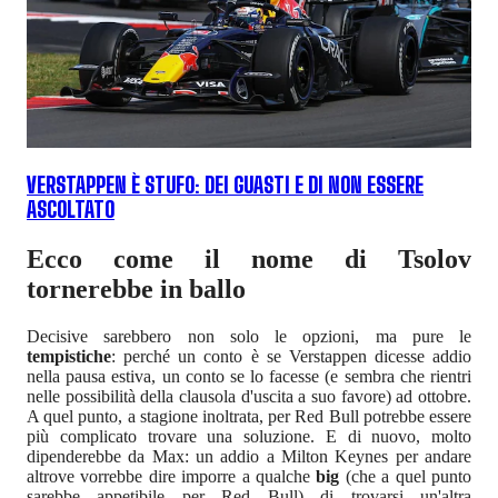
VERSTAPPEN È STUFO: DEI GUASTI E DI NON ESSERE
ASCOLTATO
Ecco come il nome di Tsolov
tornerebbe in ballo
Decisive sarebbero non solo le opzioni, ma pure le
tempistiche
: perché un conto è se Verstappen dicesse addio
nella pausa estiva, un conto se lo facesse (e sembra che rientri
nelle possibilità della clausola d'uscita a suo favore) ad ottobre.
A quel punto, a stagione inoltrata, per Red Bull potrebbe essere
più complicato trovare una soluzione. E di nuovo, molto
dipenderebbe da Max: un addio a Milton Keynes per andare
altrove vorrebbe dire imporre a qualche
big
(che a quel punto
sarebbe appetibile per Red Bull) di trovarsi un'altra