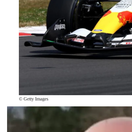
©
Getty Images