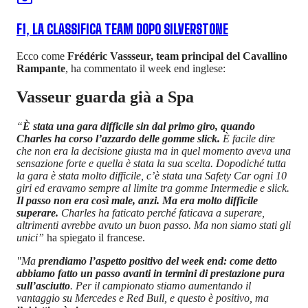
F1, LA CLASSIFICA TEAM DOPO SILVERSTONE
Ecco come
Frédéric Vassseur, team principal del Cavallino
Rampante
, ha commentato il week end inglese:
Vasseur guarda già a Spa
“
È stata una gara difficile sin dal primo giro, quando
Charles ha corso l’azzardo delle gomme slick.
È facile dire
che non era la decisione giusta ma in quel momento aveva una
sensazione forte e quella è stata la sua scelta. Dopodiché tutta
la gara è stata molto difficile, c’è stata una Safety Car ogni 10
giri ed eravamo sempre al limite tra gomme Intermedie e slick.
Il passo non era così male, anzi. Ma era molto difficile
superare.
Charles ha faticato perché faticava a superare,
altrimenti avrebbe avuto un buon passo. Ma non siamo stati gli
unici”
ha spiegato il francese.
"Ma
prendiamo l’aspetto positivo del week end: come detto
abbiamo fatto un passo avanti in termini di prestazione pura
sull’asciutto
. Per il campionato stiamo aumentando il
vantaggio su Mercedes e Red Bull, e questo è positivo, ma