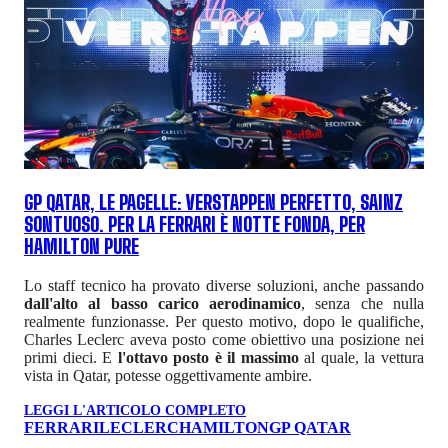
GP QATAR, LE PAGELLE: VERSTAPPEN PERFETTO, SAINZ
SONTUOSO. PER LA FERRARI È NOTTE FONDA, PER
HAMILTON PURE
Lo staff tecnico ha provato diverse soluzioni, anche passando
dall'alto al basso carico aerodinamico
, senza che nulla
realmente funzionasse. Per questo motivo, dopo le qualifiche,
Charles Leclerc aveva posto come obiettivo una posizione nei
primi dieci. E
l'ottavo posto è il massimo
al quale, la vettura
vista in Qatar, potesse oggettivamente ambire.
LEGGI L'ARTICOLO COMPLETO
FERRARI
LECLERC
HAMILTON
GP QATAR