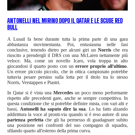
ANTONELLI NEL MIRINO DOPO IL QATAR E LE SCUSE RED
BULL
A Lusail fa bene durante tutta la prima parte di una gara
abbastanza movimentanta. Poi, entusiasma nelle fasi
conclusive, tenendo dietro per alcuni giri un
Norris
che era
riuscito a prendergli il DRS con una McLaren nettamente più
veloce. Ma, come un novello Icaro, vola troppa in alto
giocandosi il quarto posto con un
errore proprio all'ultimo
.
Un errore piccolo piccolo, che in ottica campionato potrebbe
tuttavia pesare persino sulla lotta per il titolo tra lo stesso
Norris, Verstappen e Piastri.
In Qatar si è vista una
Mercedes
un poco meno performante
rispetto alle precedenti gare, anche se sempre competitiva. In
questa condizione che si potrebbe definire mista, con vari alti e
bassi,
Antonelli ha saputo dire la sua
. Lo ha fatto alzando
addirittura la voce al pronti-via quando si è reso autore di una
partenza perfetta
che gli ha permesso di guadagnare subito
una posizione nei confronti del suo compagno di squadra,
sfilando quarto all'esterno della prima curva.