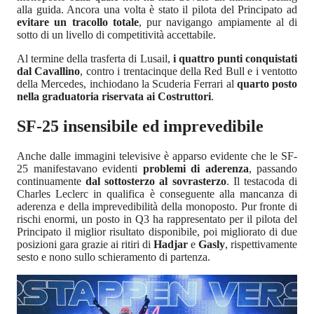
alla guida. Ancora una volta è stato il pilota del Principato ad
evitare un tracollo totale
, pur navigango ampiamente al di
sotto di un livello di competitività accettabile.
Al termine della trasferta di Lusail,
i quattro punti conquistati
dal Cavallino
, contro i trentacinque della Red Bull e i ventotto
della Mercedes, inchiodano la Scuderia Ferrari al
quarto posto
nella graduatoria riservata ai Costruttori
.
SF-25 insensibile ed imprevedibile
Anche dalle immagini televisive è apparso evidente che le SF-
25 manifestavano evidenti
problemi di aderenza
, passando
continuamente
dal sottosterzo al sovrasterzo
. Il testacoda di
Charles Leclerc in qualifica è conseguente alla mancanza di
aderenza e della imprevedibilità della monoposto. Pur fronte di
rischi enormi, un posto in Q3 ha rappresentato per il pilota del
Principato il miglior risultato disponibile, poi migliorato di due
posizioni gara grazie ai ritiri di
Hadjar
e
Gasly
, rispettivamente
sesto e nono sullo schieramento di partenza.