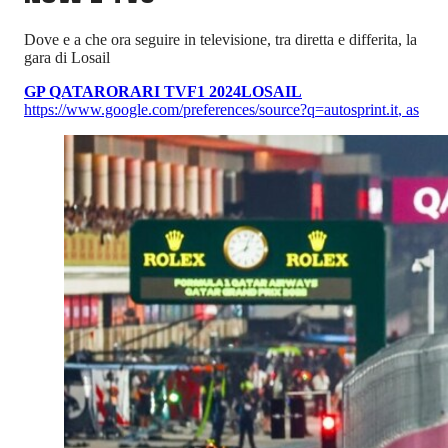
Dove e a che ora seguire in televisione, tra diretta e differita, la
gara di Losail
GP QATAR
ORARI TV
F1 2024
LOSAIL
https://www.google.com/preferences/source?q=autosprint.it
,
as