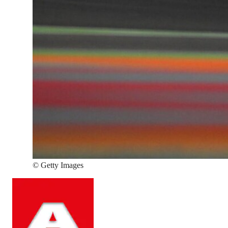
©
Getty Images