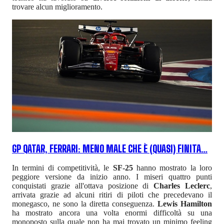
trovare alcun miglioramento.
GP QATAR, FERRARI: MENO MALE CHE È (QUASI) FINITA…
In termini di competitività, le
SF-25
hanno mostrato la loro
peggiore versione da inizio anno. I miseri quattro punti
conquistati grazie all'ottava posizione di
Charles Leclerc
,
arrivata grazie ad alcuni ritiri di piloti che precedevano il
monegasco, ne sono la diretta conseguenza.
Lewis Hamilton
ha mostrato ancora una volta enormi difficoltà su una
monoposto sulla quale non ha mai trovato un minimo feeling