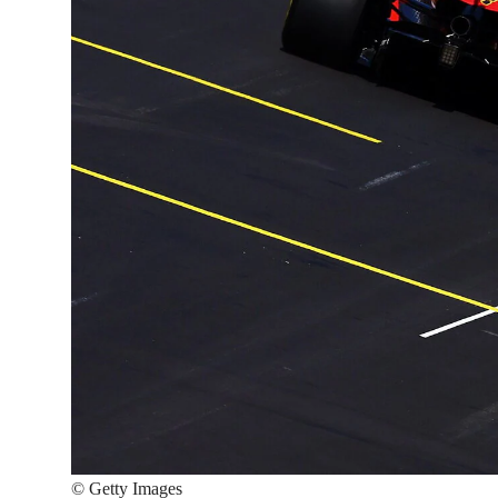
©
Getty Images