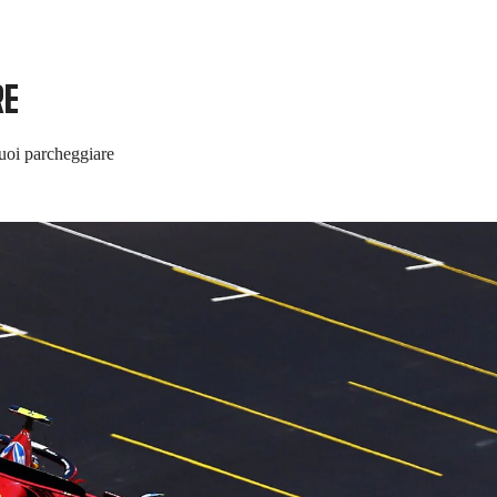
RE
uoi parcheggiare