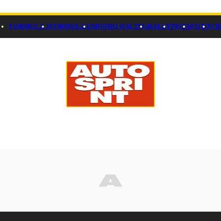
FORMULA 1
FORMULA E
MONDO RACING
RALLY
PISTA
FOTO
VI