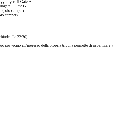
aggiungere il Gate A
ungere il Gate G
C (solo camper)
olo camper)
hiude alle 22:30)
gio più vicino all’ingresso della propria tribuna permette di risparmiar