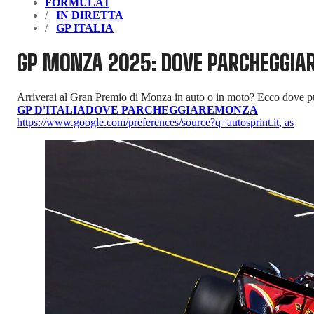
FORMULA1
IN DIRETTA
GP ITALIA
GP MONZA 2025: DOVE PARCHEGGIA
Arriverai al Gran Premio di Monza in auto o in moto? Ecco dove p
GP D'ITALIA
DOVE PARCHEGGIARE
MONZA
https://www.google.com/preferences/source?q=autosprint.it
,
as