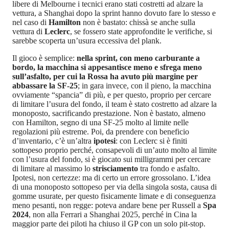
libere di Melbourne i tecnici erano stati costretti ad alzare la
vettura, a Shanghai dopo la sprint hanno dovuto fare lo stesso e
nel caso di
Hamilton
non è bastato: chissà se anche sulla
vettura di
Leclerc
, se fossero state approfondite le verifiche, si
sarebbe scoperta un’usura eccessiva del plank.
Il gioco è semplice:
nella sprint, con meno carburante a
bordo, la macchina si appesantisce meno e sfrega meno
sull’asfalto, per cui la Rossa ha avuto più margine per
abbassare la SF-25
; in gara invece, con il pieno, la macchina
ovviamente “spancia” di più, e per questo, proprio per cercare
di limitare l’usura del fondo, il team è stato costretto ad alzare la
monoposto, sacrificando prestazione. Non è bastato, almeno
con Hamilton, segno di una SF-25 molto al limite nelle
regolazioni più estreme. Poi, da prendere con beneficio
d’inventario, c’è un’altra
ipotesi
: con Leclerc si è finiti
sottopeso proprio perché, consapevoli di un’auto molto al limite
con l’usura del fondo, si è giocato sui milligrammi per cercare
di limitare al massimo lo
strisciamento
tra fondo e asfalto.
Ipotesi, non certezze: ma di certo un errore grossolano. L’idea
di una monoposto sottopeso per via della singola sosta, causa di
gomme usurate, per questo fisicamente limate e di conseguenza
meno pesanti, non regge: poteva andare bene per Russell a
Spa
2024
, non alla Ferrari a Shanghai 2025, perché in Cina la
maggior parte dei piloti ha chiuso il GP con un solo pit-stop.