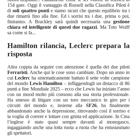
154 gare. Oggi il vantaggio di Russell nella Classifica Piloti è
di
soli quattro punti
e siamo sicuri che questo equilibrio tra i
due rimarrà fino alla fine. Ed i sorrisi tra i due, prima o poi,
finiranno. A Brackley sarà quindi necessaria una
gestione
chiara ed intelligente di questi due ragazzi
. Ma Toto Wolff
sa come si fa...
Hamilton rilancia, Leclerc prepara la
risposta
Altra coppia da seguire con attenzione è quella dei due piloti
Ferraristi
. Anche qui le cose sono cambiate. Dopo un anno in
cui
Leclerc
ha sistematicamente battuto il sette volte campione
del mondo
Lewis Hamilton
– infliggendogli un distacco di 86
punti a fine Mondiale 2025 – ecco che Lewis ha iniziato l’anno
con un mood molto più consono alla sua storia professionale.
Ha smesso di litigare con un toro meccanico in giro per i
circuiti del mondo e, insieme alla
SF26
, ha finalmente
abbandonato anche la depressione, ritrovando così il sorriso e
la voglia di correre e lottare con grinta ed applicazione. In Cina
l’inglese è stato quasi sempre davanti al monegasco,
ingaggiando anche una lotta ruota a ruota che ha entusiasmato
gli spettatori.