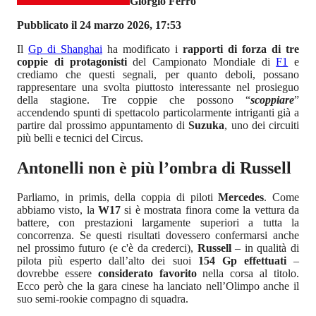
Giorgio Ferro
Pubblicato il 24 marzo 2026, 17:53
Il
Gp di Shanghai
ha modificato i
rapporti di forza di tre
coppie di protagonisti
del Campionato Mondiale di
F1
e
crediamo che questi segnali, per quanto deboli, possano
rappresentare una svolta piuttosto interessante nel prosieguo
della stagione. Tre coppie che possono “
scoppiare
”
accendendo spunti di spettacolo particolarmente intriganti già a
partire dal prossimo appuntamento di
Suzuka
, uno dei circuiti
più belli e tecnici del Circus.
Antonelli non è più l’ombra di Russell
Parliamo, in primis, della coppia di piloti
Mercedes
. Come
abbiamo visto, la
W17
si è mostrata finora come la vettura da
battere, con prestazioni largamente superiori a tutta la
concorrenza. Se questi risultati dovessero confermarsi anche
nel prossimo futuro (e c'è da crederci),
Russell
– in qualità di
pilota più esperto dall’alto dei suoi
154 Gp effettuati
–
dovrebbe essere
considerato favorito
nella corsa al titolo.
Ecco però che la gara cinese ha lanciato nell’Olimpo anche il
suo semi-rookie compagno di squadra.