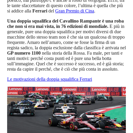
poetico, ma purtroppo c’è anche il rosso di vergogna. Ecco, tra
le tante sfaccettature di questo colore, l’ultima è quella che più
si addice alla
Ferrari
del
Gran Premio di Cina
.
Una doppia squalifica del Cavallino Rampante è una roba
che non si era mai vista, in 76 edizioni di mondiale.
E più in
generale, pure una doppia squalifica per motivi diversi di due
macchine dello stesso team non è che sia un qualcosa di troppo
frequente. Amaro nell’amaro, come se fosse la firma di un
regista sadico, la doppia esclusione dalla classifica è arrivata nel
GP numero 1100
nella storia della Rossa. Fa male, per tanti e
tanti motivi: perché costa punti ed è pure una bella botta
sull’immagine. Quel che è successo è successo, ed è già storia;
resta da capire il perché, che è ciò che più conta in assoluto.
Le motivazioni della doppia squalifica Ferrari