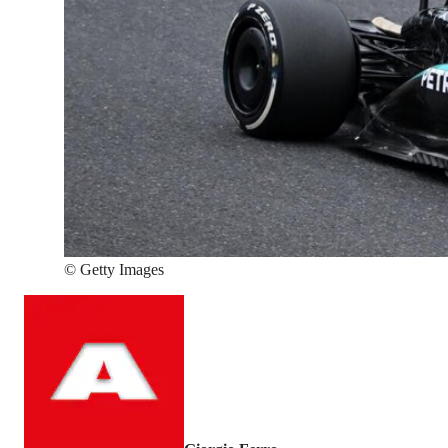
©
Getty Images