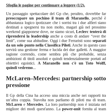
Sfoglia le pagine per continuare a leggere (1/2).
Un passaggio spettacolare del Gp che, peraltro, dovrebbe far
preoccupare un pochino il team di Maranello
, perché è
abbastanza logico ipotizzare che i sorrisi tra i due alfieri siano
destinati a spegnersi tra non molto, magari già nel prossimo
weekend giapponese dove, ne siamo sicuri,
Leclerc tenterà di
riprendersi la leadership
anche a costo di andare “over the
limit", come sua abitudine. Oggi i due Ferraristi sono
separati
da un solo punto nella Classifica Piloti
. Anche in questo caso
servirà una gestione ferma e lucida dei due galletti. A maggior
ragione correndo, come sembra più che probabile, senza
ambizioni di titoli assoluti e quindi tendenzialmente portati ad
obiettivi egoistici.
A Maranello non c'è un Toto Wolff,
quindi vedremo
...
McLaren–Mercedes: partnership sotto
pressione
Il Gp della Cina ha acceso una miccia anche nei rapporti tra
un’altra coppia. Stavolta non parliamo di piloti ma di team.
McLaren
e
Mercedes
. La loro partnership non è iniziata nel
migliore dei modi quest'anno. La
power-unit
fornita al team