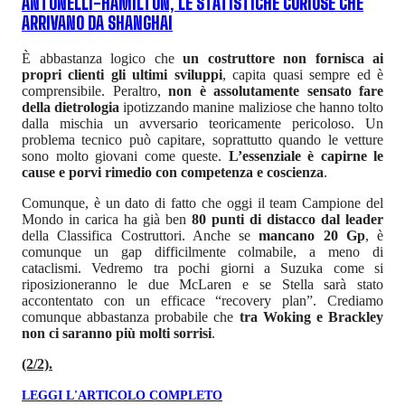
ANTONELLI-HAMILTON, LE STATISTICHE CURIOSE CHE
ARRIVANO DA SHANGHAI
È abbastanza logico che
un costruttore non fornisca ai
propri clienti gli ultimi sviluppi
, capita quasi sempre ed è
comprensibile. Peraltro,
non è assolutamente sensato fare
della dietrologia
ipotizzando manine maliziose che hanno tolto
dalla mischia un avversario teoricamente pericoloso. Un
problema tecnico può capitare, soprattutto quando le vetture
sono molto giovani come queste.
L’essenziale è capirne le
cause e porvi rimedio con competenza e coscienza
.
Comunque, è un dato di fatto che oggi il team Campione del
Mondo in carica ha già ben
80 punti di distacco dal leader
della Classifica Costruttori. Anche se
mancano 20 Gp
, è
comunque un gap difficilmente colmabile, a meno di
cataclismi. Vedremo tra pochi giorni a Suzuka come si
riposizioneranno le due McLaren e se Stella sarà stato
accontentato con un efficace “recovery plan”. Crediamo
comunque abbastanza probabile che
tra Woking e Brackley
non ci saranno più molti sorrisi
.
(2/2).
LEGGI L'ARTICOLO COMPLETO