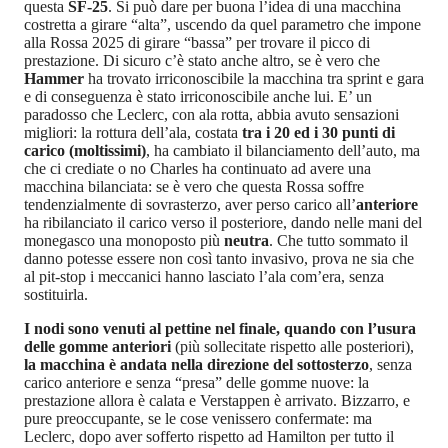
questa
SF-25
. Si può dare per buona l’idea di una macchina
costretta a girare “alta”, uscendo da quel parametro che impone
alla Rossa 2025 di girare “bassa” per trovare il picco di
prestazione. Di sicuro c’è stato anche altro, se è vero che
Hammer
ha trovato irriconoscibile la macchina tra sprint e gara
e di conseguenza è stato irriconoscibile anche lui. E’ un
paradosso che Leclerc, con ala rotta, abbia avuto sensazioni
migliori: la rottura dell’ala, costata
tra i 20 ed i 30 punti di
carico (moltissimi)
, ha cambiato il bilanciamento dell’auto, ma
che ci crediate o no Charles ha continuato ad avere una
macchina bilanciata: se è vero che questa Rossa soffre
tendenzialmente di sovrasterzo, aver perso carico all’
anteriore
ha ribilanciato il carico verso il posteriore, dando nelle mani del
monegasco una monoposto più
neutra
. Che tutto sommato il
danno potesse essere non così tanto invasivo, prova ne sia che
al pit-stop i meccanici hanno lasciato l’ala com’era, senza
sostituirla.
I nodi sono venuti al pettine nel finale, quando con l’usura
delle gomme anteriori
(più sollecitate rispetto alle posteriori),
la macchina è andata nella direzione del sottosterzo
, senza
carico anteriore e senza “presa” delle gomme nuove: la
prestazione allora è calata e Verstappen è arrivato. Bizzarro, e
pure preoccupante, se le cose venissero confermate: ma
Leclerc, dopo aver sofferto rispetto ad Hamilton per tutto il