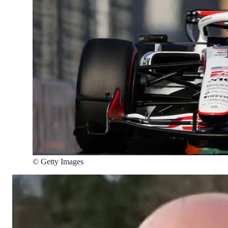
©
Getty Images