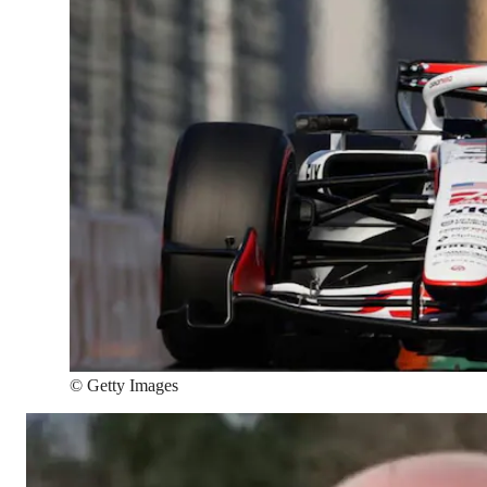
©
Getty Images