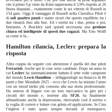
che il primo Gp vinto da Kimi rappresenta il 3,9% rispetto ai 26
finora disputati... esattamente come le sei vittorie di Russell in
154 gare. Oggi il vantaggio di Russell nella Classifica Piloti è
di
soli quattro punti
e siamo sicuri che questo equilibrio tra i
due rimarrà fino alla fine. Ed i sorrisi tra i due, prima o poi,
finiranno. A Brackley sarà quindi necessaria una
gestione
chiara ed intelligente di questi due ragazzi
. Ma Toto Wolff
sa come si fa...
Hamilton rilancia, Leclerc prepara la
risposta
Altra coppia da seguire con attenzione è quella dei due piloti
Ferraristi
. Anche qui le cose sono cambiate. Dopo un anno in
cui
Leclerc
ha sistematicamente battuto il sette volte campione
del mondo
Lewis Hamilton
– infliggendogli un distacco di 86
punti a fine Mondiale 2025 – ecco che Lewis ha iniziato l’anno
con un mood molto più consono alla sua storia professionale.
Ha smesso di litigare con un toro meccanico in giro per i
circuiti del mondo e, insieme alla
SF26
, ha finalmente
abbandonato anche la depressione, ritrovando così il sorriso e
la voglia di correre e lottare con grinta ed applicazione. In Cina
l’inglese è stato quasi sempre davanti al monegasco,