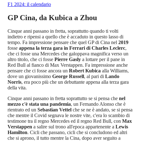
F1 2024: il calendario
GP Cina, da Kubica a Zhou
Cinque anni passano in fretta, soprattutto quando ti volti
indietro e ripensi a quello che è accaduto in questo lasso di
tempo. Fa impressione pensare che quel GP di Cina nel
2019
fosse
appena la terza gara in Ferrari di Charles Leclerc
,
che ci fosse una Mercedes che galoppava magnifica verso un
altro titolo, che ci fosse
Pierre Gasly
a lottare per il pane in
Red Bull al fianco di Max Verstappen. Fa impressione anche
pensare che ci fosse ancora un
Robert Kubica
alla Williams,
dove un giovanissimo
George Russell
, al pari di
Lando
Norris
, era poco più che un debuttante appena alla terza gara
della vita.
Cinque anni passano in fretta soprattutto se si pensa che
nel
mezzo c'è stata una pandemia
, un Fernando Alonso che è
rientrato ed un
Sebastian Vettel
che se ne è andato, se si pensa
che mentre il Covid segnava le nostre vite, c'era lo scambio di
testimone tra il regno Mercedes ed il regno Red Bull, con
Max
Verstappen
a salire sul trono all'epoca appartenente a
Lewis
Hamilton
. Cicli che passano, cicli che si concludono ed altri
che si aprono, il tutto mentre la Cina, dopo aver seguito a