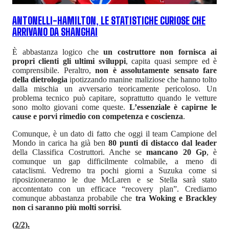
ANTONELLI-HAMILTON, LE STATISTICHE CURIOSE CHE
ARRIVANO DA SHANGHAI
È abbastanza logico che
un costruttore non fornisca ai
propri clienti gli ultimi sviluppi
, capita quasi sempre ed è
comprensibile. Peraltro,
non è assolutamente sensato fare
della dietrologia
ipotizzando manine maliziose che hanno tolto
dalla mischia un avversario teoricamente pericoloso. Un
problema tecnico può capitare, soprattutto quando le vetture
sono molto giovani come queste.
L’essenziale è capirne le
cause e porvi rimedio con competenza e coscienza
.
Comunque, è un dato di fatto che oggi il team Campione del
Mondo in carica ha già ben
80 punti di distacco dal leader
della Classifica Costruttori. Anche se
mancano 20 Gp
, è
comunque un gap difficilmente colmabile, a meno di
cataclismi. Vedremo tra pochi giorni a Suzuka come si
riposizioneranno le due McLaren e se Stella sarà stato
accontentato con un efficace “recovery plan”. Crediamo
comunque abbastanza probabile che
tra Woking e Brackley
non ci saranno più molti sorrisi
.
(2/2).