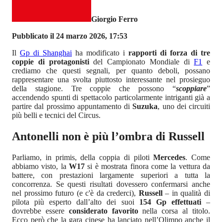
Giorgio Ferro
Pubblicato il 24 marzo 2026, 17:53
Il
Gp di Shanghai
ha modificato i
rapporti di forza di tre
coppie di protagonisti
del Campionato Mondiale di
F1
e
crediamo che questi segnali, per quanto deboli, possano
rappresentare una svolta piuttosto interessante nel prosieguo
della stagione. Tre coppie che possono “
scoppiare
”
accendendo spunti di spettacolo particolarmente intriganti già a
partire dal prossimo appuntamento di
Suzuka
, uno dei circuiti
più belli e tecnici del Circus.
Antonelli non è più l’ombra di Russell
Parliamo, in primis, della coppia di piloti
Mercedes
. Come
abbiamo visto, la
W17
si è mostrata finora come la vettura da
battere, con prestazioni largamente superiori a tutta la
concorrenza. Se questi risultati dovessero confermarsi anche
nel prossimo futuro (e c'è da crederci),
Russell
– in qualità di
pilota più esperto dall’alto dei suoi
154 Gp effettuati
–
dovrebbe essere
considerato favorito
nella corsa al titolo.
Ecco però che la gara cinese ha lanciato nell’Olimpo anche il