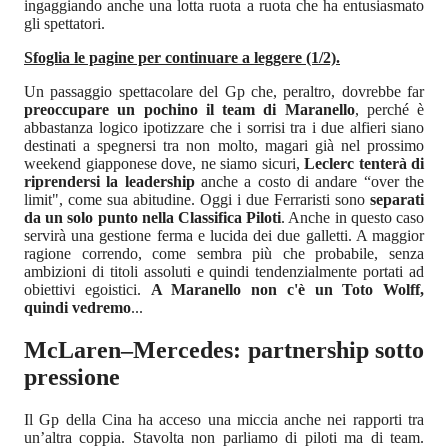
ingaggiando anche una lotta ruota a ruota che ha entusiasmato
gli spettatori.
Sfoglia le pagine per continuare a leggere (1/2).
Un passaggio spettacolare del Gp che, peraltro, dovrebbe far
preoccupare un pochino il team di Maranello
, perché è
abbastanza logico ipotizzare che i sorrisi tra i due alfieri siano
destinati a spegnersi tra non molto, magari già nel prossimo
weekend giapponese dove, ne siamo sicuri,
Leclerc tenterà di
riprendersi la leadership
anche a costo di andare “over the
limit", come sua abitudine. Oggi i due Ferraristi sono
separati
da un solo punto nella Classifica Piloti
. Anche in questo caso
servirà una gestione ferma e lucida dei due galletti. A maggior
ragione correndo, come sembra più che probabile, senza
ambizioni di titoli assoluti e quindi tendenzialmente portati ad
obiettivi egoistici.
A Maranello non c'è un Toto Wolff,
quindi vedremo
...
McLaren–Mercedes: partnership sotto
pressione
Il Gp della Cina ha acceso una miccia anche nei rapporti tra
un’altra coppia. Stavolta non parliamo di piloti ma di team.