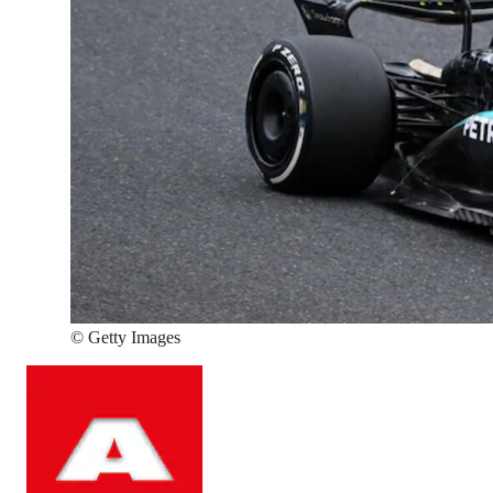
©
Getty Images