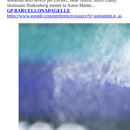
weekend nero invece per Leclerc; bene Norris, bravo Gasly,
sfortunato Hulkenberg mentre la Aston Martin...
GP BARCELLONA
PAGELLE
https://www.google.com/preferences/source?q=autosprint.it
,
as