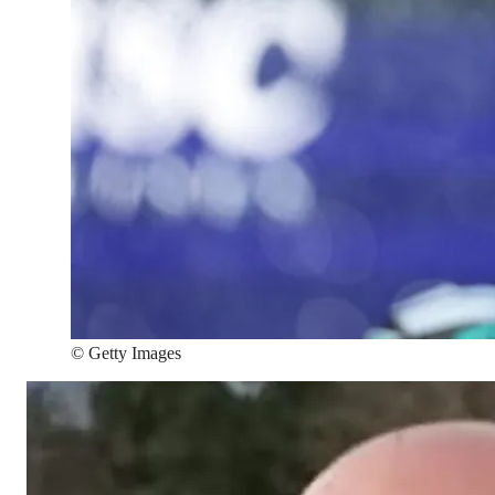
©
Getty Images