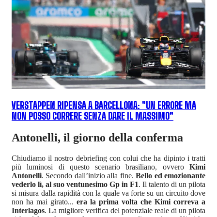
VERSTAPPEN RIPENSA A BARCELLONA: "UN ERRORE MA
NON POSSO CORRERE SENZA DARE IL MASSIMO"
Antonelli, il giorno della conferma
Chiudiamo il nostro debriefing con colui che ha dipinto i tratti
più luminosi di questo scenario brasiliano, ovvero
Kimi
Antonelli
. Secondo dall’inizio alla fine.
Bello ed emozionante
vederlo lì, al suo ventunesimo Gp in F1
. Il talento di un pilota
si misura dalla rapidità con la quale va forte su un circuito dove
non ha mai girato...
era la prima volta che Kimi correva a
Interlagos
. La migliore verifica del potenziale reale di un pilota