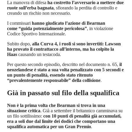
La manovra di difesa
ha costretto l’avversario a mettere due
ruote sull’erba bagnata
, sfiorando la perdita di controllo e
creando un rischio non necessario.
I commissari
hanno giudicato l’azione di Bearman
come “guida potenzialmente pericolosa”
, in violazione
Codice Sportivo Internazionale.
Subito dopo,
alla Curva 4, i ruoli si sono invertiti: Lawson
ha provato il contrattacco all’interno, ma ha colpito la
Haas
causando un testacoda.
Per questo secondo episodio, descritto nel documento n. 65,
il
neozelandese è stato a sua volta penalizzato con 5 secondi e
un punto di penalità, essendo stato ritenuto
“prevalentemente responsabile” della collisione
.
Già in passato sul filo della squalifica
Non è la prima volta che Bearman si trova in una
situazione critica
. Già a settembre il britannico camminava su
un filo sottilissimo:
con 10 punti di penalità già accumulati,
era a soli due dal limite dei dodici che comportano una
squalifica automatica per un Gran Premio
.