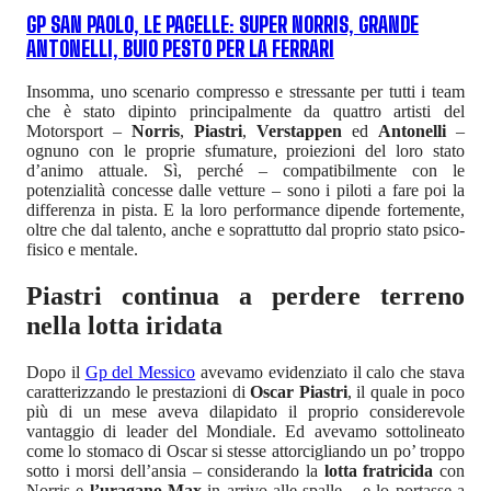
GP SAN PAOLO, LE PAGELLE: SUPER NORRIS, GRANDE
ANTONELLI, BUIO PESTO PER LA FERRARI
Insomma, uno scenario compresso e stressante per tutti i team
che è stato dipinto principalmente da quattro artisti del
Motorsport –
Norris
,
Piastri
,
Verstappen
ed
Antonelli
–
ognuno con le proprie sfumature, proiezioni del loro stato
d’animo attuale. Sì, perché – compatibilmente con le
potenzialità concesse dalle vetture – sono i piloti a fare poi la
differenza in pista. E la loro performance dipende fortemente,
oltre che dal talento, anche e soprattutto dal proprio stato psico-
fisico e mentale.
Piastri continua a perdere terreno
nella lotta iridata
Dopo il
Gp del Messico
avevamo evidenziato il calo che stava
caratterizzando le prestazioni di
Oscar Piastri
, il quale in poco
più di un mese aveva dilapidato il proprio considerevole
vantaggio di leader del Mondiale. Ed avevamo sottolineato
come lo stomaco di Oscar si stesse attorcigliando un po’ troppo
sotto i morsi dell’ansia – considerando la
lotta fratricida
con
Norris e
l’uragano Max
in arrivo alle spalle – e lo portasse a