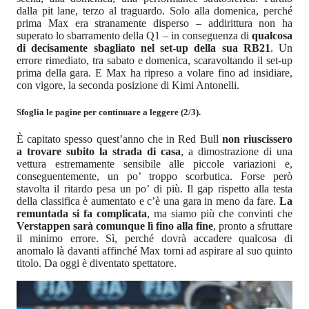
dalla pit lane, terzo al traguardo. Solo alla domenica, perché
prima Max era stranamente disperso – addirittura non ha
superato lo sbarramento della Q1 – in conseguenza di
qualcosa
di decisamente sbagliato nel set-up della sua RB21
. Un
errore rimediato, tra sabato e domenica, scaravoltando il set-up
prima della gara. E Max ha ripreso a volare fino ad insidiare,
con vigore, la seconda posizione di Kimi Antonelli.
Sfoglia le pagine per continuare a leggere (2/3).
È capitato spesso quest’anno che in Red Bull
non riuscissero
a trovare subito la strada di casa
, a dimostrazione di una
vettura estremamente sensibile alle piccole variazioni e,
conseguentemente, un po’ troppo scorbutica. Forse però
stavolta il ritardo pesa un po’ di più. Il gap rispetto alla testa
della classifica è aumentato e c’è una gara in meno da fare.
La
remuntada si fa complicata
, ma siamo più che convinti che
Verstappen sarà comunque lì fino alla fine
, pronto a sfruttare
il minimo errore. Sì, perché dovrà accadere qualcosa di
anomalo là davanti affinché Max torni ad aspirare al suo quinto
titolo. Da oggi è diventato spettatore.