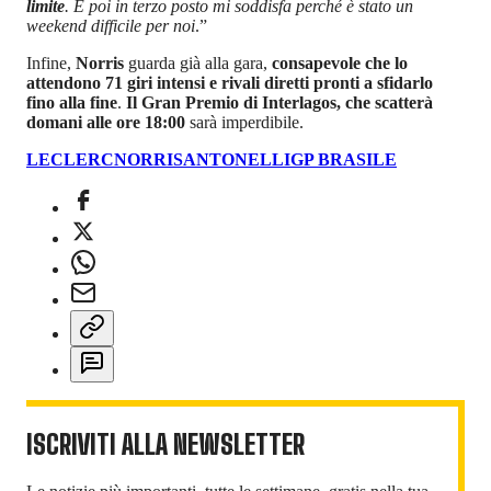
limite
. E poi in terzo posto mi soddisfa perché è stato un
weekend difficile per noi
.”
Infine,
Norris
guarda già alla gara,
consapevole che lo
attendono 71 giri intensi e rivali diretti pronti a sfidarlo
fino alla fine
.
Il Gran Premio di Interlagos, che scatterà
domani alle ore 18:00
sarà imperdibile.
LECLERC
NORRIS
ANTONELLI
GP BRASILE
ISCRIVITI ALLA NEWSLETTER