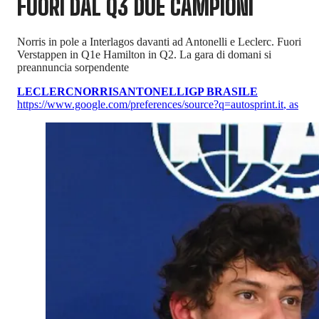
FUORI DAL Q3 DUE CAMPIONI
Norris in pole a Interlagos davanti ad Antonelli e Leclerc. Fuori
Verstappen in Q1e Hamilton in Q2. La gara di domani si
preannuncia sorpendente
LECLERC
NORRIS
ANTONELLI
GP BRASILE
https://www.google.com/preferences/source?q=autosprint.it
,
as