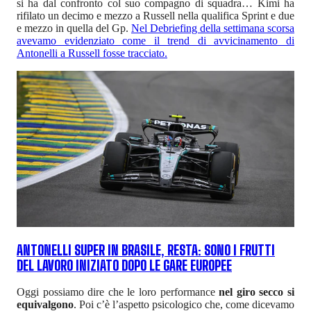
si ha dal confronto col suo compagno di squadra… Kimi ha
rifilato un decimo e mezzo a Russell nella qualifica Sprint e due
e mezzo in quella del Gp.
Nel Debriefing della settimana scorsa
avevamo evidenziato come il trend di avvicinamento di
Antonelli a Russell fosse tracciato.
ANTONELLI SUPER IN BRASILE, RESTA: SONO I FRUTTI
DEL LAVORO INIZIATO DOPO LE GARE EUROPEE
Oggi possiamo dire che le loro performance
nel giro secco si
equivalgono
. Poi c’è l’aspetto psicologico che, come dicevamo