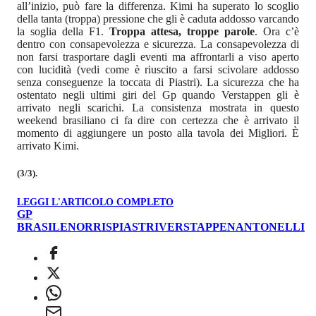
all’inizio, può fare la differenza. Kimi ha superato lo scoglio
della tanta (troppa) pressione che gli è caduta addosso varcando
la soglia della F1.
Troppa attesa, troppe parole
. Ora c’è
dentro con consapevolezza e sicurezza. La consapevolezza di
non farsi trasportare dagli eventi ma affrontarli a viso aperto
con lucidità (vedi come è riuscito a farsi scivolare addosso
senza conseguenze la toccata di Piastri). La sicurezza che ha
ostentato negli ultimi giri del Gp quando Verstappen gli è
arrivato negli scarichi. La consistenza mostrata in questo
weekend brasiliano ci fa dire con certezza che è arrivato il
momento di aggiungere un posto alla tavola dei Migliori. È
arrivato Kimi.
(3/3).
LEGGI L'ARTICOLO COMPLETO
GP
BRASILE
NORRIS
PIASTRI
VERSTAPPEN
ANTONELLI