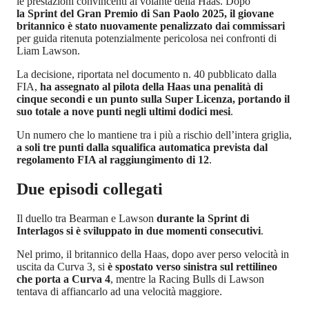
le prestazioni convincenti al volante della Haas. Dopo
la Sprint del Gran Premio di San Paolo 2025, il giovane
britannico è stato nuovamente penalizzato dai commissari
per guida ritenuta potenzialmente pericolosa nei confronti di
Liam Lawson.
La decisione, riportata nel documento n. 40 pubblicato dalla
FIA,
ha assegnato al pilota della Haas una penalità di
cinque secondi e un punto sulla Super Licenza, portando il
suo totale a nove punti negli ultimi dodici mesi
.
Un numero che lo mantiene tra i più a rischio dell’intera griglia,
a soli tre punti dalla squalifica automatica prevista dal
regolamento FIA al raggiungimento di 12
.
Due episodi collegati
Il duello tra Bearman e Lawson
durante la Sprint di
Interlagos si è sviluppato in due momenti consecutivi
.
Nel primo, il britannico della Haas, dopo aver perso velocità in
uscita da Curva 3, si
è spostato verso sinistra sul rettilineo
che porta a Curva 4
, mentre la Racing Bulls di Lawson
tentava di affiancarlo ad una velocità maggiore.