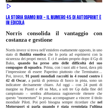
LA STORIA SIAMO NOI - IL NUMERO 45 DI AUTOSPRINT È
IN EDICOLA
Norris consolida il vantaggio con
costanza e gestione
Norris invece si trova nell’emisfero esattamente opposto, in uno
stato di
fluidità emotiva
che lo porta ad esprimersi con la
sicurezza dei propri mezzi. E ci è andato proprio dopo il Gp di
Baku,
quando ha preso atto delle difficoltà del suo
compagno di squadra
. Prima, con i suoi alti e bassi, dava più
l’impressione di essere Paperino piuttosto che Terminator…
Poi, invece,
91 punti mondiali raccolti in 4 round contro i
42 di Oscar
, a parità di potenza di fuoco in pista, sono un
indicatore decisamente chiaro. Ad oggi – con 24 punti di
margine su Piastri e 49 su Max, a soli tre Gp dalla fine del
campionato – sembra abbastanza ragionevole ritenere che
questo “momentum” lo possa accompagnare a vincere il titolo
mondiale Piloti. Poi però bisogna sempre ricordare che
nel
Motorsport si parla quando è stata sventolata l’ultima