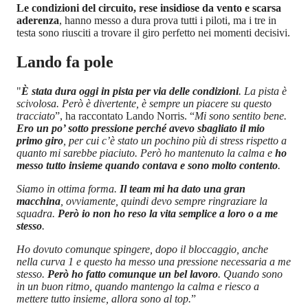
Le condizioni del circuito, rese insidiose da vento e scarsa
aderenza
, hanno messo a dura prova tutti i piloti, ma i tre in
testa sono riusciti a trovare il giro perfetto nei momenti decisivi.
Lando fa pole
"
È stata dura oggi in pista per via delle condizioni
. La pista è
scivolosa. Però è divertente, è sempre un piacere su questo
tracciato
”, ha raccontato Lando Norris. “
Mi sono sentito bene.
Ero un po’ sotto pressione perché avevo sbagliato il mio
primo giro
, per cui c’è stato un pochino più di stress rispetto a
quanto mi sarebbe piaciuto. Però ho mantenuto la calma e
ho
messo tutto insieme quando contava e sono molto contento
.
Siamo in ottima forma.
Il team mi ha dato una gran
macchina
, ovviamente, quindi devo sempre ringraziare la
squadra.
Però io non ho reso la vita semplice a loro o a me
stesso
.
Ho dovuto comunque spingere, dopo il bloccaggio, anche
nella curva 1 e questo ha messo una pressione necessaria a me
stesso.
Però ho fatto comunque un bel lavoro
. Quando sono
in un buon ritmo, quando mantengo la calma e riesco a
mettere tutto insieme, allora sono al top.
”