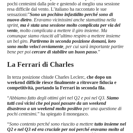
pochi centesimi dalla pole e gestendo al meglio una sessione
resa difficile dal vento. L’italiano ha raccontato le sue
sensazioni:”
Sono un pochino infastidito perché sono di
nuovo dietro
. Eravamo vicinissimi anche stamattina nella
sprint,
ma è stata una sessione molto complicata per via del
vento
, molto complicata a mettere il giro insieme. Ma
comunque siamo riusciti all’ultimo respiro a mettere insieme
un bel giro.
Partiremo in seconda posizione domani, loro
sono molto veloci ovviamente
, per cui sarà importante partire
bene per poi
cercare di stabilire un buon passo
.
”
La Ferrari di Charles
In terza posizione chiude Charles Leclerc,
che dopo un
weekend difficile riesce finalmente a ritrovare fiducia e
competitività, portando la Ferrari in seconda fila
.
“
Abbiamo fatto degli ottimi giri nel Q2 e poi nel Q3.
Siamo
tutti così vicini che poi puoi passare da un weekend
disastroso a un weekend molto positivo
per una questione di
pochi centesimi.
” ha spiegato il monegasco.
“
Sono contento perché sono riuscito a mettere
tutto insieme nel
Q2 e nel Q3 ed era cruciale per noi perché eravamo molto al