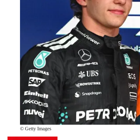
©
Getty Images