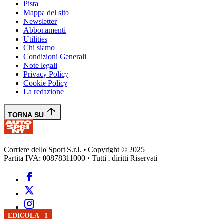
Pista
Mappa del sito
Newsletter
Abbonamenti
Utilities
Chi siamo
Condizioni Generali
Note legali
Privacy Policy
Cookie Policy
La redazione
TORNA SU
Corriere dello Sport S.r.l. • Copyright © 2025
Partita IVA: 00878311000 • Tutti i diritti Riservati
FORMULA 1
EDICOLA