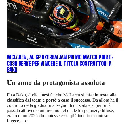
MCLAREN, AL GP AZERBAIJAN PRIMO MATCH POINT:
COSA SERVE PER VINCERE IL TITOLO COSTRUTTORI A
BAKU
Un anno da protagonista assoluta
Fu a Baku, dodici mesi fa, che McLaren si mise
in testa alla
classifica dei team e portò a casa il successo
. Da allora ha il
controllo della graduatoria, segno di un stabile superiorità
passata attraverso un inverno nel quale le speranze, diffuse,
erano di un 2025 che potesse esser più incerto e conteso.
Invece, no.