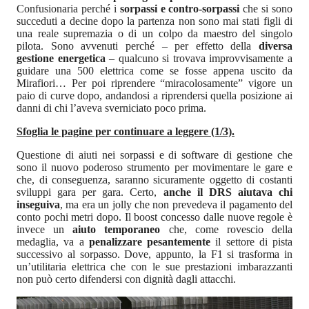
Confusionaria perché i
sorpassi e contro-sorpassi
che si sono
succeduti a decine dopo la partenza non sono mai stati figli di
una reale supremazia o di un colpo da maestro del singolo
pilota. Sono avvenuti perché – per effetto della
diversa
gestione energetica
– qualcuno si trovava improvvisamente a
guidare una 500 elettrica come se fosse appena uscito da
Mirafiori… Per poi riprendere “miracolosamente” vigore un
paio di curve dopo, andandosi a riprendersi quella posizione ai
danni di chi l’aveva sverniciato poco prima.
Sfoglia le pagine per continuare a leggere (1/3).
Questione di aiuti nei sorpassi e di software di gestione che
sono il nuovo poderoso strumento per movimentare le gare e
che, di conseguenza, saranno sicuramente oggetto di costanti
sviluppi gara per gara. Certo,
anche il DRS aiutava chi
inseguiva
, ma era un jolly che non prevedeva il pagamento del
conto pochi metri dopo. Il boost concesso dalle nuove regole è
invece un
aiuto temporaneo
che, come rovescio della
medaglia, va a
penalizzare pesantemente
il settore di pista
successivo al sorpasso. Dove, appunto, la F1 si trasforma in
un’utilitaria elettrica che con le sue prestazioni imbarazzanti
non può certo difendersi con dignità dagli attacchi.