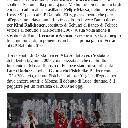
spalle di Schumi alla prima gara a Melbourne. Sei anni più tardi
è toccato ad un altro brasiliano,
Felipe Massa
, debuttare sulla
Rossa: 9° posto al GP Bahrain 2006, piazzamento che però
all'epoca non dava punti. Inizio col botto invece l'anno dopo
per
Kimi Raikkonen
, sostituto di Schumi al fianco di Felipe:
vittoria al debutto a Melbourne 2007. A sua volta anche il
sostituto di Kimi,
Fernando Alonso
, avrebbe iniziato al meglio
tre anni più tardi, imponendosi nella sua prima gara in Ferrari,
al GP Bahrain 2010.
Tra i debutti di Raikkonen ed Alonso, tuttavia, c'è stata la
deludente stagione 2009, caratterizzata anche dal brutto
incidente di Massa. Il posto di Felipe è stato preso prima da
Luca Badoer
e poi da
Giancarlo Fisichella
: Badoer concluse
17° a Valencia, mentre Fisichella giunse 9° (che all'epoca non
dava ancora punti) a Monza. Il debutto di Luca, dunque, è il
peggiore per un ferrarista dal 2000 ad oggi.