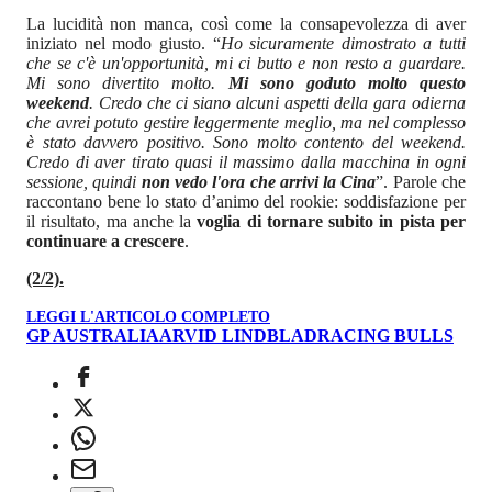
La lucidità non manca, così come la consapevolezza di aver
iniziato nel modo giusto. “
Ho sicuramente dimostrato a tutti
che se c'è un'opportunità, mi ci butto e non resto a guardare.
Mi sono divertito molto.
Mi sono goduto molto questo
weekend
. Credo che ci siano alcuni aspetti della gara odierna
che avrei potuto gestire leggermente meglio, ma nel complesso
è stato davvero positivo. Sono molto contento del weekend.
Credo di aver tirato quasi il massimo dalla macchina in ogni
sessione, quindi
non vedo l'ora che arrivi la Cina
”. Parole che
raccontano bene lo stato d’animo del rookie: soddisfazione per
il risultato, ma anche la
voglia di tornare subito in pista per
continuare a crescere
.
(2/2).
LEGGI L'ARTICOLO COMPLETO
GP AUSTRALIA
ARVID LINDBLAD
RACING BULLS