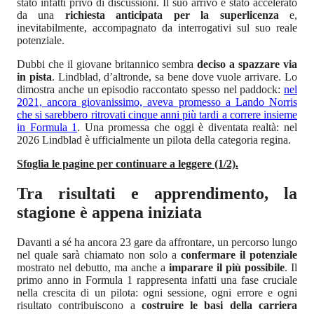
stato infatti privo di discussioni. Il suo arrivo è stato accelerato
da una
richiesta anticipata per la superlicenza
e,
inevitabilmente, accompagnato da interrogativi sul suo reale
potenziale.
Dubbi che il giovane britannico sembra
deciso a spazzare via
in pista
. Lindblad, d’altronde, sa bene dove vuole arrivare. Lo
dimostra anche un episodio raccontato spesso nel paddock:
nel
2021, ancora giovanissimo, aveva promesso a Lando Norris
che si sarebbero ritrovati cinque anni più tardi a correre insieme
in Formula 1
. Una promessa che oggi è diventata realtà: nel
2026 Lindblad è ufficialmente un pilota della categoria regina.
Sfoglia le pagine per continuare a leggere (1/2).
Tra risultati e apprendimento, la
stagione è appena iniziata
Davanti a sé ha ancora 23 gare da affrontare, un percorso lungo
nel quale sarà chiamato non solo a
confermare il potenziale
mostrato nel debutto, ma anche a
imparare il più possibile
. Il
primo anno in Formula 1 rappresenta infatti una fase cruciale
nella crescita di un pilota: ogni sessione, ogni errore e ogni
risultato contribuiscono a
costruire le basi della carriera