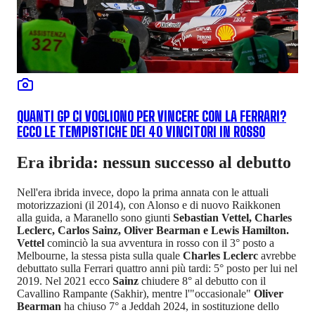
QUANTI GP CI VOGLIONO PER VINCERE CON LA FERRARI?
ECCO LE TEMPISTICHE DEI 40 VINCITORI IN ROSSO
Era ibrida: nessun successo al debutto
Nell'era ibrida invece, dopo la prima annata con le attuali
motorizzazioni (il 2014), con Alonso e di nuovo Raikkonen
alla guida, a Maranello sono giunti
Sebastian Vettel, Charles
Leclerc, Carlos Sainz, Oliver Bearman e Lewis Hamilton.
Vettel
cominciò la sua avventura in rosso con il 3° posto a
Melbourne, la stessa pista sulla quale
Charles Leclerc
avrebbe
debuttato sulla Ferrari quattro anni più tardi: 5° posto per lui nel
2019. Nel 2021 ecco
Sainz
chiudere 8° al debutto con il
Cavallino Rampante (Sakhir), mentre l'"occasionale"
Oliver
Bearman
ha chiuso 7° a Jeddah 2024, in sostituzione dello