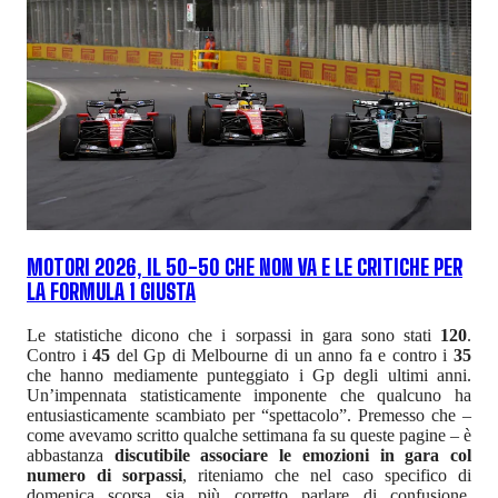
MOTORI 2026, IL 50-50 CHE NON VA E LE CRITICHE PER
LA FORMULA 1 GIUSTA
Le statistiche dicono che i sorpassi in gara sono stati
120
.
Contro i
45
del Gp di Melbourne di un anno fa e contro i
35
che hanno mediamente punteggiato i Gp degli ultimi anni.
Un’impennata statisticamente imponente che qualcuno ha
entusiasticamente scambiato per “spettacolo”. Premesso che –
come avevamo scritto qualche settimana fa su queste pagine – è
abbastanza
discutibile associare le emozioni in gara col
numero di sorpassi
, riteniamo che nel caso specifico di
domenica scorsa sia più corretto parlare di confusione,