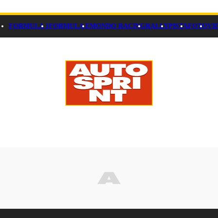
FORMULA 1
FORMULA E
MONDO RACING
RALLY
PISTA
FOTO
VI