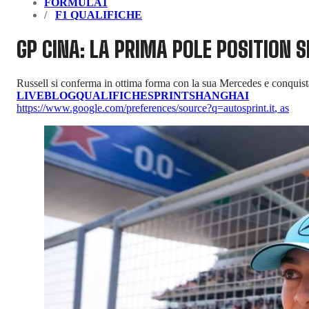
FORMULA1
F1 QUALIFICHE
GP CINA: LA PRIMA POLE POSITION S
Russell si conferma in ottima forma con la sua Mercedes e conquista
LIVEBLOG
QUALIFICHE
SPRINT
SHANGHAI
https://www.google.com/preferences/source?q=autosprint.it
,
as