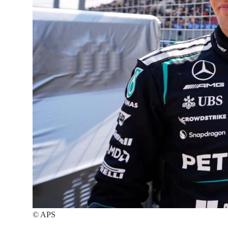
©
APS