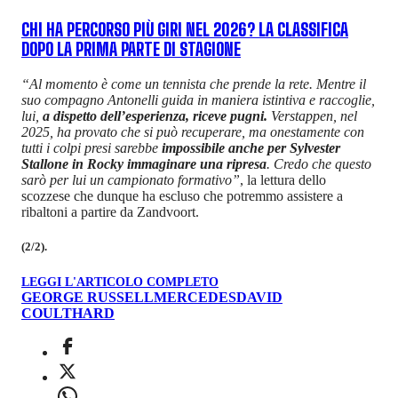
CHI HA PERCORSO PIÙ GIRI NEL 2026? LA CLASSIFICA
DOPO LA PRIMA PARTE DI STAGIONE
“Al momento è come un tennista che prende la rete. Mentre il
suo compagno Antonelli guida in maniera istintiva e raccoglie,
lui,
a dispetto dell’esperienza, riceve pugni.
Verstappen, nel
2025, ha provato che si può recuperare, ma onestamente con
tutti i colpi presi sarebbe
impossibile anche per Sylvester
Stallone in Rocky immaginare una ripresa
. Credo che questo
sarò per lui un campionato formativo”
, la lettura dello
scozzese che dunque ha escluso che potremmo assistere a
ribaltoni a partire da Zandvoort.
(2/2).
LEGGI L'ARTICOLO COMPLETO
GEORGE RUSSELL
MERCEDES
DAVID
COULTHARD