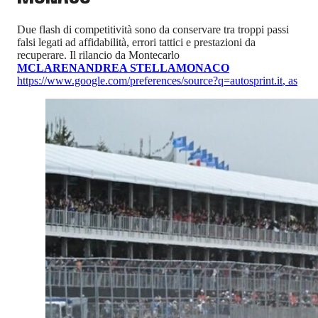
Due flash di competitività sono da conservare tra troppi passi
falsi legati ad affidabilità, errori tattici e prestazioni da
recuperare. Il rilancio da Montecarlo
MCLAREN
ANDREA STELLA
MONACO
https://www.google.com/preferences/source?q=autosprint.it
,
as