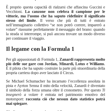
È proprio questa capacità di rialzarsi che affascina Guccini e
Vecchioni.
La canzone non celebra il campione per le
vittorie, ma l’uomo che ha saputo ridefinire il significato
stesso del limite
. Il verso che più di tutti è entrato
nell’immaginario collettivo “se non potrò correre, imparerò a
volare” riassume perfettamente il messaggio del brano: quando
la strada si interrompe, si può ancora trovare un modo diverso
per continuare il viaggio.
Il legame con la Formula 1
Per gli appassionati di Formula 1,
Zanardi rappresenta molto
più delle sue gare con Jordan, Minardi, Lotus e Williams
.
È il pilota che ha saputo costruire la parte più straordinaria della
propria carriera dopo aver lasciato il Circus.
Se Michael Schumacher ha incarnato l’eccellenza assoluta in
pista e Ayrton Senna il mito della velocità, Zanardi è diventato
il simbolo della forza umana oltre il cronometro. Per questo
Ti
insegnerò a volare
è entrata nel patrimonio emotivo del
motorsport:
racconta ciò che nessun dato statistico potrà
mai spiegare
.