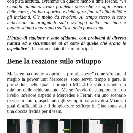
con pista asciutta, avremmo un quadro meno a tinte fosche
. “In
Canada abbiamo avuto problemi pressoché su ogni aspetto
delle corse, dal lato sportivo e della gara fino all’affidabilità e
gli incidenti. C’è molto da rivedere. Al tempo stesso ci sono
indicazioni incoraggianti sullo sviluppo della macchina e
quanto stiamo imparando sull’uso della power unit.
L’inizio di stagione è stato sfidante, con problemi di diversa
natura ed è sicuramente al di sotto di quelle che erano le
aspettative
”
, ha commentato il team principal.
Bene la reazione sullo sviluppo
McLaren ha dovuto scoprire “a proprie spese” come sfruttare al
meglio la power unit Mercedes, sono serviti tempo e gare, le
prime due, nelle quali il progetto MCL40 è stato distante dai
migliori dello schieramento. Ma se l’avvio di campionato a un
livello inferiore rispetto a Mercedes e Ferrari era uno scenario
messo in conto, aspettando gli sviluppi poi arrivati a Miami, i
guai di affidabilità e il doppio zero sofferto in Cina sono stati
una doccia fredda per il team.