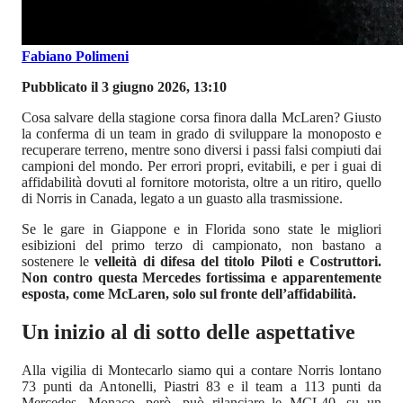
Fabiano Polimeni
Pubblicato il 3 giugno 2026, 13:10
Cosa salvare della stagione corsa finora dalla McLaren? Giusto
la conferma di un team in grado di sviluppare la monoposto e
recuperare terreno, mentre sono diversi i passi falsi compiuti dai
campioni del mondo. Per errori propri, evitabili, e per i guai di
affidabilità dovuti al fornitore motorista, oltre a un ritiro, quello
di Norris in Canada, legato a un guasto alla trasmissione.
Se le gare in Giappone e in Florida sono state le migliori
esibizioni del primo terzo di campionato, non bastano a
sostenere le
velleità di difesa del titolo Piloti e Costruttori.
Non contro questa Mercedes fortissima e apparentemente
esposta, come McLaren, solo sul fronte dell’affidabilità.
Un inizio al di sotto delle aspettative
Alla vigilia di Montecarlo siamo qui a contare Norris lontano
73 punti da Antonelli, Piastri 83 e il team a 113 punti da
Mercedes. Monaco, però, può rilanciare le MCL40, su un