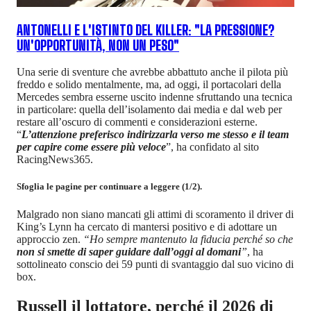
ANTONELLI E L'ISTINTO DEL KILLER: "LA PRESSIONE?
UN'OPPORTUNITÀ, NON UN PESO"
Una serie di sventure che avrebbe abbattuto anche il pilota più
freddo e solido mentalmente, ma, ad oggi, il portacolari della
Mercedes sembra esserne uscito indenne sfruttando una tecnica
in particolare: quella dell’isolamento dai media e dal web per
restare all’oscuro di commenti e considerazioni esterne.
“
L’attenzione preferisco indirizzarla verso me stesso e il team
per capire come essere più veloce
”, ha confidato al sito
RacingNews365.
Sfoglia le pagine per continuare a leggere (1/2).
Malgrado non siano mancati gli attimi di scoramento il driver di
King’s Lynn ha cercato di mantersi positivo e di adottare un
approccio zen.
“Ho sempre mantenuto la fiducia perché so che
non si smette di saper guidare dall’oggi al domani
”
, ha
sottolineato conscio dei 59 punti di svantaggio dal suo vicino di
box.
Russell il lottatore, perché il 2026 di