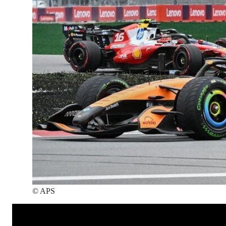
©
APS