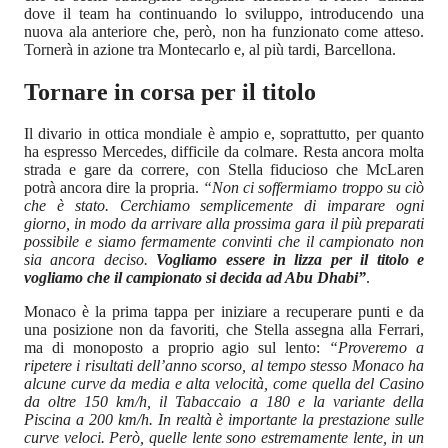
dove il team ha continuando lo sviluppo, introducendo una
nuova ala anteriore che, però, non ha funzionato come atteso.
Tornerà in azione tra Montecarlo e, al più tardi, Barcellona.
Tornare in corsa per il titolo
Il divario in ottica mondiale è ampio e, soprattutto, per quanto
ha espresso Mercedes, difficile da colmare. Resta ancora molta
strada e gare da correre, con Stella fiducioso che McLaren
potrà ancora dire la propria.
“Non ci soffermiamo troppo su ciò
che è stato. Cerchiamo semplicemente di imparare ogni
giorno, in modo da arrivare alla prossima gara il più preparati
possibile e siamo fermamente convinti che il campionato non
sia ancora deciso.
Vogliamo essere in lizza per il titolo e
vogliamo che il campionato si decida ad Abu Dhabi”
.
Monaco è la prima tappa per iniziare a recuperare punti e da
una posizione non da favoriti, che Stella assegna alla Ferrari,
ma di monoposto a proprio agio sul lento:
“Proveremo a
ripetere i risultati dell’anno scorso, al tempo stesso Monaco ha
alcune curve da media e alta velocità, come quella del Casino
da oltre 150 km/h, il Tabaccaio a 180 e la variante della
Piscina a 200 km/h. In realtà è importante la prestazione sulle
curve veloci. Però, quelle lente sono estremamente lente, in un