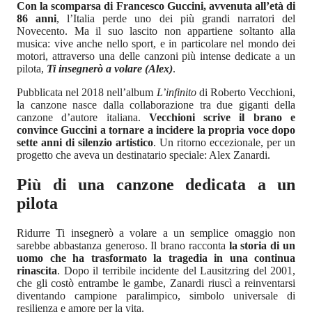
Con la scomparsa di Francesco Guccini, avvenuta all’età di
86 anni
, l’Italia perde uno dei più grandi narratori del
Novecento. Ma il suo lascito non appartiene soltanto alla
musica: vive anche nello sport, e in particolare nel mondo dei
motori, attraverso una delle canzoni più intense dedicate a un
pilota,
Ti insegnerò a volare (Alex)
.
Pubblicata nel 2018 nell’album
L’infinito
di Roberto Vecchioni,
la canzone nasce dalla collaborazione tra due giganti della
canzone d’autore italiana.
Vecchioni scrive il brano e
convince Guccini a tornare a incidere la propria voce dopo
sette anni di silenzio artistico
. Un ritorno eccezionale, per un
progetto che aveva un destinatario speciale: Alex Zanardi.
Più di una canzone dedicata a un
pilota
Ridurre Ti insegnerò a volare a un semplice omaggio non
sarebbe abbastanza generoso. Il brano racconta
la storia di un
uomo che ha trasformato la tragedia in una continua
rinascita
. Dopo il terribile incidente del Lausitzring del 2001,
che gli costò entrambe le gambe, Zanardi riuscì a reinventarsi
diventando campione paralimpico, simbolo universale di
resilienza e amore per la vita.