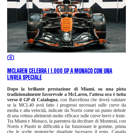
MCLAREN CELEBRA I 1.000 GP A MONACO CON UNA
LIVREA SPECIALE
Dopo la brillante prestazione di Miami, su una pista
tradizionalmente favorevole a McLaren, l’attesa ora è tutta
verso il GP di Catalogna
, con Barcellona che dovrà valutare
se la MCL40 avrà fatto i progressi necessari sulle curve da
media e alta velocità, indicate da Norris come un punto debole
di una vettura altrimenti molto efficace sulle curve brevi e lente.
Tra Miami e Monaco, la parentesi da decifrare di Montreal, con
Norris e Piastri in difficoltà a far funzionare le gomme, prima
che le scelte strategiche sbagliate facessero il resto. Canada