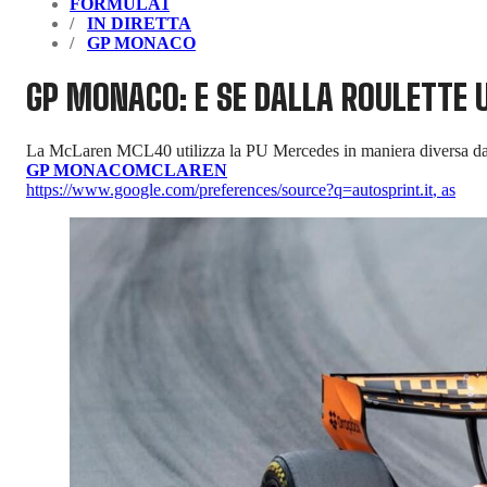
FORMULA1
IN DIRETTA
GP MONACO
GP MONACO: E SE DALLA ROULETTE 
La McLaren MCL40 utilizza la PU Mercedes in maniera diversa dalla
GP MONACO
MCLAREN
https://www.google.com/preferences/source?q=autosprint.it
,
as