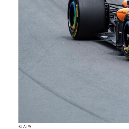
©
APS