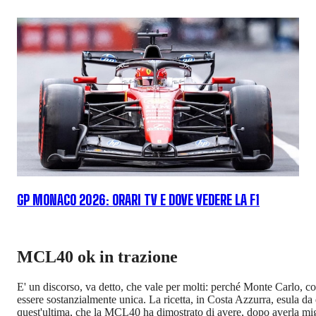
GP MONACO 2026: ORARI TV E DOVE VEDERE LA F1
MCL40 ok in trazione
E' un discorso, va detto, che vale per molti: perché Monte Carlo, c
essere sostanzialmente unica. La ricetta, in Costa Azzurra, esula d
quest'ultima, che la MCL40 ha dimostrato di avere, dopo averla migl