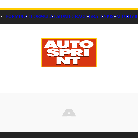
FORMULA 1
FORMULA E
MONDO RACING
RALLY
PISTA
FOTO
VI