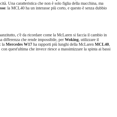
cità. Una caratteristica che non è solo figlia della macchina, ma
asso
: la MCL40 ha un interasse più corto, e questo è senza dubbio
nanzitutto, c'è da ricordare come la McLaren si faccia il cambio in
na differenza che rende impossibile, per
Woking
, utilizzare il
: la
Mercedes W17
ha rapporti più lunghi della McLaren
MCL40
,
n, con quest'ultima che invece riesce a massimizzare la spinta ai bassi