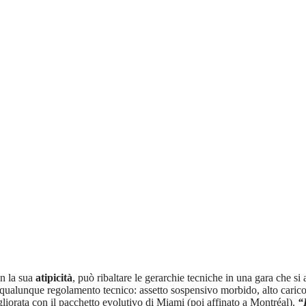
on la sua
atipicità
, può ribaltare le gerarchie tecniche in una gara che si
a qualunque regolamento tecnico: assetto sospensivo morbido, alto caric
iorata con il pacchetto evolutivo di Miami (poi affinato a Montréal).
“