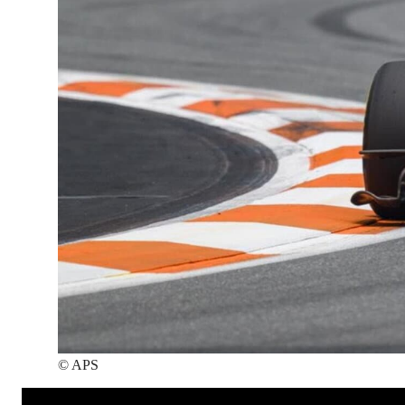
©
APS