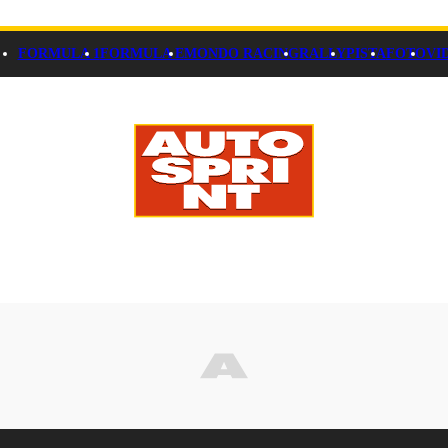
FORMULA 1
FORMULA E
MONDO RACING
RALLY
PISTA
FOTO
VI