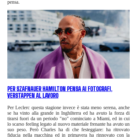
pensa.
PER SZAFNAUER HAMILTON PENSA AI FOTOGRAFI,
VERSTAPPEN AL LAVORO
Per Leclerc questa stagione invece è stata meno serena, anche
se ha vinto alla grande in Inghilterra ed ha avuto la forza di
tirarsi fuori da un periodo "no" cominciato a Miami, ed in cui
lo scarso feeling legato al nuovo materiale frenante ha avuto un
suo peso. Però Charles ha di che festeggiare: ha ritrovato
fiducia nella macchina ed in primavera ha rinnovato con la