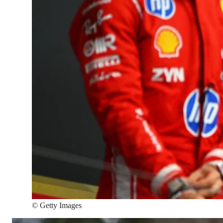
©
Getty Images