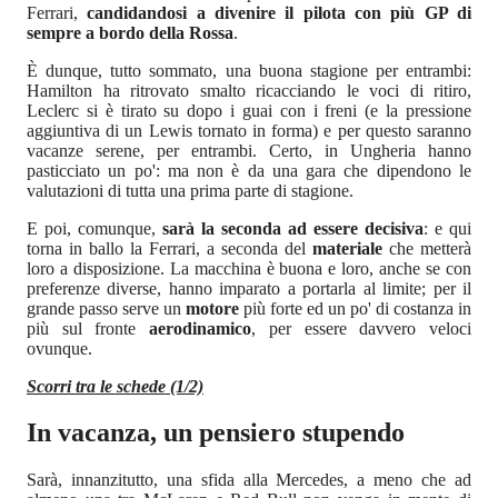
Ferrari,
candidandosi a divenire il pilota con più GP di
sempre a bordo della Rossa
.
È dunque, tutto sommato, una buona stagione per entrambi:
Hamilton ha ritrovato smalto ricacciando le voci di ritiro,
Leclerc si è tirato su dopo i guai con i freni (e la pressione
aggiuntiva di un Lewis tornato in forma) e per questo saranno
vacanze serene, per entrambi. Certo, in Ungheria hanno
pasticciato un po': ma non è da una gara che dipendono le
valutazioni di tutta una prima parte di stagione.
E poi, comunque,
sarà la seconda ad essere decisiva
: e qui
torna in ballo la Ferrari, a seconda del
materiale
che metterà
loro a disposizione. La macchina è buona e loro, anche se con
preferenze diverse, hanno imparato a portarla al limite; per il
grande passo serve un
motore
più forte ed un po' di costanza in
più sul fronte
aerodinamico
, per essere davvero veloci
ovunque.
Scorri tra le schede (1/2)
In vacanza, un pensiero stupendo
Sarà, innanzitutto, una sfida alla Mercedes, a meno che ad