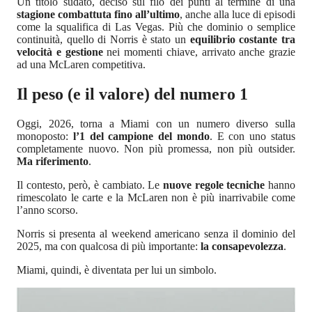
Un titolo sudato, deciso sul filo dei punti al termine di una
stagione combattuta fino all’ultimo
, anche alla luce di episodi
come la squalifica di Las Vegas. Più che dominio o semplice
continuità, quello di Norris è stato un
equilibrio costante tra
velocità e gestione
nei momenti chiave, arrivato anche grazie
ad una McLaren competitiva.
Il peso (e il valore) del numero 1
Oggi, 2026, torna a Miami con un numero diverso sulla
monoposto:
l’1 del campione del mondo
. E con uno status
completamente nuovo. Non più promessa, non più outsider.
Ma riferimento
.
Il contesto, però, è cambiato. Le
nuove regole tecniche
hanno
rimescolato le carte e la McLaren non è più inarrivabile come
l’anno scorso.
Norris si presenta al weekend americano senza il dominio del
2025, ma con qualcosa di più importante:
la consapevolezza
.
Miami, quindi, è diventata per lui un simbolo.