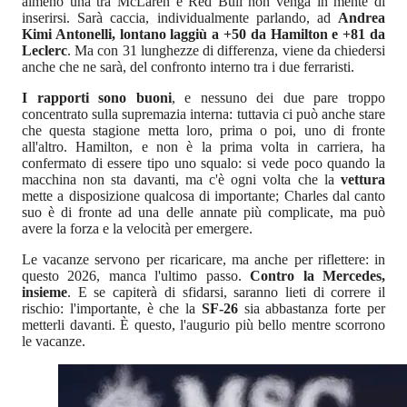
almeno una tra McLaren e Red Bull non venga in mente di
inserirsi. Sarà caccia, individualmente parlando, ad
Andrea
Kimi Antonelli, lontano laggiù a +50 da Hamilton e +81 da
Leclerc
. Ma con 31 lunghezze di differenza, viene da chiedersi
anche che ne sarà, del confronto interno tra i due ferraristi.
I rapporti sono buoni
, e nessuno dei due pare troppo
concentrato sulla supremazia interna: tuttavia ci può anche stare
che questa stagione metta loro, prima o poi, uno di fronte
all'altro. Hamilton, e non è la prima volta in carriera, ha
confermato di essere tipo uno squalo: si vede poco quando la
macchina non sta davanti, ma c'è ogni volta che la
vettura
mette a disposizione qualcosa di importante; Charles dal canto
suo è di fronte ad una delle annate più complicate, ma può
avere la forza e la velocità per emergere.
Le vacanze servono per ricaricare, ma anche per riflettere: in
questo 2026, manca l'ultimo passo.
Contro la Mercedes,
insieme
. E se capiterà di sfidarsi, saranno lieti di correre il
rischio: l'importante, è che la
SF-26
sia abbastanza forte per
metterli davanti. È questo, l'augurio più bello mentre scorrono
le vacanze.