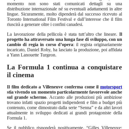
momento non sono stati comunicati dettagli su una
distribuzione internazionale né su eventuali adattamenti in altre
lingue. Sicuramente, molto dipenderà dal successo ricevuto al
Toronto International Film Festival e dall’interesse che il film
riuscirà a generare oltre i confini canadesi.
La lavorazione della pellicola è stata tutt’altro che lineare.
Il
progetto ha attraversato una lunga fase di sviluppo, con un
cambio di regia in corso d’opera
: il regista originariamente
incaricato, Daniel Roby, ha lasciato la produzione, poi affidata
a Yann Lanouette Turgeon.
La Formula 1 continua a conquistare
il cinema
Il film dedicato a Villeneuve conferma come il
motorsport
stia vivendo un momento particolarmente favorevole anche
sul grande schermo
. Accanto alle produzioni più ambiziose
trovano infatti spazio progetti indipendenti e film a budget più
contenuto, come dimostrato dalla serie “Senna” e da altri lavori
attualmente in sviluppo dedicati ai grandi protagoniste della
Formula 1.
Se il pubblico risponderà positivamente, “Gilles Villeneuve: