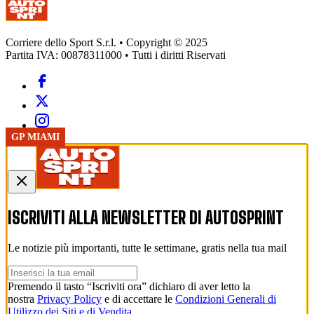
Corriere dello Sport S.r.l. • Copyright © 2025
Partita IVA: 00878311000 • Tutti i diritti Riservati
FOTO
GP MIAMI
ISCRIVITI ALLA NEWSLETTER DI
AUTOSPRINT
Le notizie più importanti, tutte le settimane, gratis nella tua mail
Premendo il tasto “Iscriviti ora” dichiaro di aver letto la
nostra
Privacy Policy
e di accettare le
Condizioni Generali di
Utilizzo dei Siti e di Vendita
.