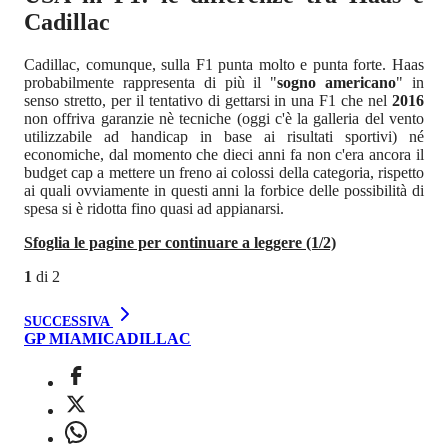
Cadillac
Cadillac, comunque, sulla F1 punta molto e punta forte. Haas
probabilmente rappresenta di più il "
sogno americano
" in
senso stretto, per il tentativo di gettarsi in una F1 che nel
2016
non offriva garanzie nè tecniche (oggi c'è la galleria del vento
utilizzabile ad handicap in base ai risultati sportivi) né
economiche, dal momento che dieci anni fa non c'era ancora il
budget cap a mettere un freno ai colossi della categoria, rispetto
ai quali ovviamente in questi anni la forbice delle possibilità di
spesa si è ridotta fino quasi ad appianarsi.
Sfoglia le pagine per continuare a leggere (1/2)
1
di
2
SUCCESSIVA
GP MIAMI
CADILLAC